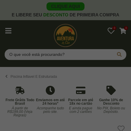
CLIQUE AQUI
E LIBERE SEU
DESCONTO
DE PRIMEIRA COMPRA
0
0
Pesquisar
Piscina Inflavel E Estruturada
Frete Grátis Todo
Enviamos em até
Parcele em até
Ganhe 10% de
Brasil
24 horas*
18x no cartão
Desconto
À partir de
Acompanhe tudo
E ainda pague
No PIX, Boleto ou
Co
R$199,00 (Veja
pelo site.
com 2 cartões
Depósito.
Regras)