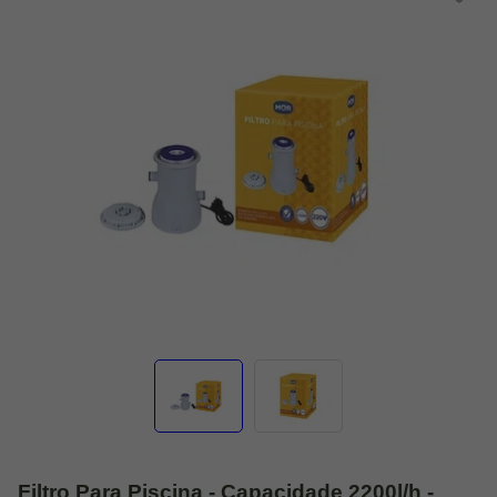
Filtro Para Piscina - Capacidade 2200l/h -