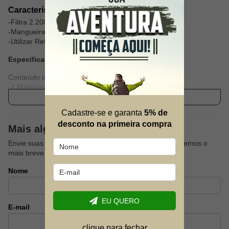
Características Gerais - Fácil instalação:
-Filtra 2.200 litros de água por hora
-Mangueira de 1,5m
-Utilizar Refil para Filtro código 1498
Especificações Técnicas:
Conteúdo da Embalagem - 1 Filtro
-2 Mangueiras
-4 Braçadeiras
Ver descrição completa
-2 Pré-filtros
Cadastre-se e garanta
5% de
-1 Refil de Filtro (já acoplado ao filtro)
desconto na primeira compra
Mais alguma dúvida?
Envie suas dúvidas sobre este produto que responderemos o
mais breve possível.
Nome
EU QUERO
E-mail
clique para fechar