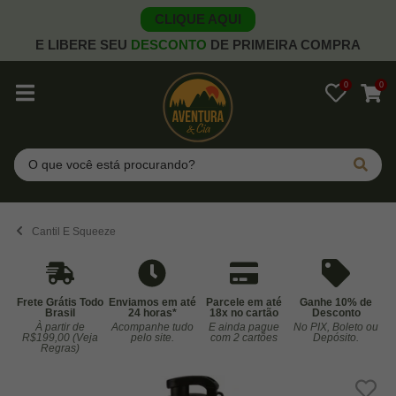
CLIQUE AQUI
E LIBERE SEU
DESCONTO
DE PRIMEIRA COMPRA
0
0
Pesquisar
Cantil E Squeeze
Frete Grátis Todo
Enviamos em até
Parcele em até
Ganhe 10% de
Brasil
24 horas*
18x no cartão
Desconto
À partir de
Acompanhe tudo
E ainda pague
No PIX, Boleto ou
Co
R$199,00 (Veja
pelo site.
com 2 cartões
Depósito.
Regras)