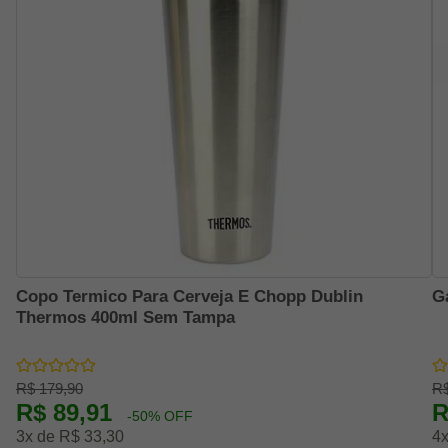
Copo Termico Para Cerveja E Chopp Dublin
G
Thermos 400ml Sem Tampa
R$ 179,90
R$
R$ 89,91
R
-50% OFF
3x de R$ 33,30
4x