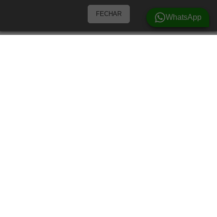
FECHAR
WhatsApp
Barracas
Barracas para 3 Pessoas
Barracas para 4 pessoas