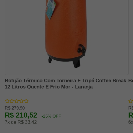
Botijão Térmico Com Torneira E Tripé Coffee Break
B
12 Litros Quente E Frio Mor - Laranja
R$ 279,90
R$
R$ 210,52
R
-25% OFF
7x de R$ 33,42
6x