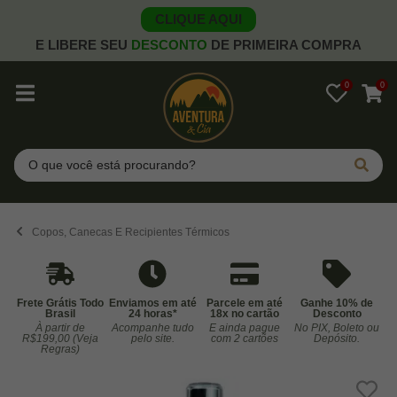
CLIQUE AQUI
E LIBERE SEU
DESCONTO
DE PRIMEIRA COMPRA
0
0
Pesquisar
Copos, Canecas E Recipientes Térmicos
Frete Grátis Todo
Enviamos em até
Parcele em até
Ganhe 10% de
Brasil
24 horas*
18x no cartão
Desconto
À partir de
Acompanhe tudo
E ainda pague
No PIX, Boleto ou
Co
R$199,00 (Veja
pelo site.
com 2 cartões
Depósito.
Regras)