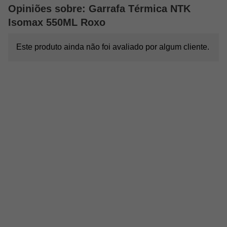
segura e sem preocupações.
Opiniões sobre: Garrafa Térmica NTK
Por Que Escolher a Garrafa Térmica Isomax 550ml?
Isomax 550ML Roxo
A
Isomax 550ml
é mais do que apenas uma garrafa térmica; ela
é a solução ideal para quem procura praticidade e estilo em um
Este produto ainda não foi avaliado por algum cliente.
único produto. Feita com materiais de alta qualidade e um design
funcional, ela se adapta a qualquer estilo de vida, seja para
aventuras ao ar livre ou para um dia no trabalho.
Mantenha
suas bebidas na temperatura ideal
e desfrute de conveniência
e segurança a cada gole.
Informações Gerais:
Material
: Aço inoxidável 18/8 e partes em polímero
Medidas
: 21 cm (altura) x 7 cm (diâmetro)
Peso
: 310g
Temperatura
: Bebidas quentes por até 8 horas | Bebidas frias
por até 24 horas
Marca
: NTK
Não comprometa seu conforto e hidratação!
Escolha a Garrafa
Térmica Isomax 550ml da NTK
e tenha a praticidade e
segurança de manter suas bebidas na temperatura ideal, onde
quer que você vá.