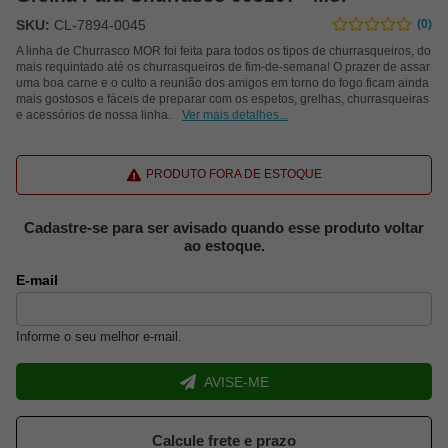
SKU:
CL-7894-0045
(0)
A linha de Churrasco MOR foi feita para todos os tipos de churrasqueiros, do
mais requintado até os churrasqueiros de fim-de-semana! O prazer de assar
uma boa carne e o culto a reunião dos amigos em torno do fogo ficam ainda
mais gostosos e fáceis de preparar com os espetos, grelhas, churrasqueiras
e acessórios de nossa linha.
Ver mais detalhes...
PRODUTO FORA DE ESTOQUE
Cadastre-se para ser avisado quando esse produto voltar
ao estoque.
E-mail
Informe o seu melhor e-mail.
AVISE-ME
Calcule frete e prazo