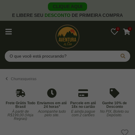
CLIQUE AQUI
E LIBERE SEU
DESCONTO
DE PRIMEIRA COMPRA
0
0
Pesquisar
Churrasqueiras
Frete Grátis Todo
Enviamos em até
Parcele em até
Ganhe 10% de
Brasil
24 horas*
18x no cartão
Desconto
À partir de
Acompanhe tudo
E ainda pague
No PIX, Boleto ou
Co
R$199,00 (Veja
pelo site.
com 2 cartões
Depósito.
Regras)