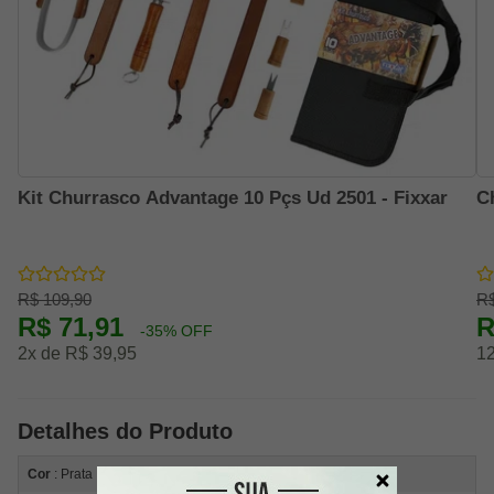
Kit Churrasco Advantage 10 Pçs Ud 2501 - Fixxar
C
R$ 109,90
R$
R$ 71,91
R
-35% OFF
2x de R$ 39,95
12
Detalhes do Produto
Cor
: Prata