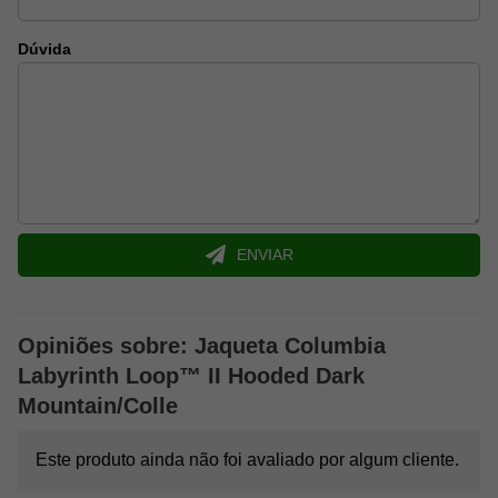
Um dos grandes diferenciais dessa jaqueta é a tecnologia Omni-
Heat™ Infinity,
sistema de aquecimento refletivo
avançado
Dúvida
que utiliza pontos dourados estrategicamente posicionados no
forro interno. Esses pontos refletem e retêm o calor natural do
corpo com maior eficiência, proporcionando excelente isolamento
térmico mesmo em temperaturas mais baixas.
Diferente de jaquetas convencionais, a tecnologia mantém o
calor sem bloquear a respirabilidade, garantindo conforto
prolongado durante o uso, seja em trilhas, viagens ou no dia a
dia.
ENVIAR
Proteção contra água e vento com Omni-
Shield™
Além do aquecimento eficiente, a Labyrinth Loop™ II conta com
Opiniões sobre: Jaqueta Columbia
a tecnologia Omni-Shield™, que oferece resistência à água e a
Labyrinth Loop™ II Hooded Dark
manchas. Essa camada protetora
ajuda a manter o tecido seco
diante de respingos e chuvas leves
, além de preservar a
Mountain/Colle
aparência da peça por mais tempo.
Com isso, você tem mais segurança para enfrentar mudanças
Este produto ainda não foi avaliado por algum cliente.
climáticas inesperadas, mantendo conforto e proteção térmica.