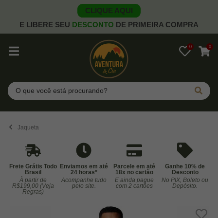
CLIQUE AQUI
E LIBERE SEU
DESCONTO
DE PRIMEIRA COMPRA
0
0
Pesquisar
Jaqueta
Frete Grátis Todo
Enviamos em até
Parcele em até
Ganhe 10% de
Brasil
24 horas*
18x no cartão
Desconto
À partir de
Acompanhe tudo
E ainda pague
No PIX, Boleto ou
Co
R$199,00 (Veja
pelo site.
com 2 cartões
Depósito.
Regras)