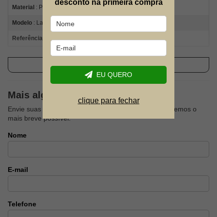
desconto na primeira compra
Material
: Poliéster e poliamida
Modelo
: Labyrinth Loop II Hooded
Referência Fabricante
: 2085291 478
Jaqueta Columbia Labyrinth Loop™ II
Ver descrição completa
Hooded Dark Mountain/Colle
EU QUERO
Procurando uma jaqueta para aventuras em dias mais frios? A
Mais alguma dúvida?
Jaqueta Columbia
Labyrinth Loop™ II Hooded é a escolha
clique para fechar
certa! Conta com aquecimento Omni-Heat™ Infinity, proteção
Envie suas dúvidas sobre este produto que responderemos o
contra água e vento e muito mais.
mais breve possível.
A
Columbia Sportwear
é uma empresa familiar que se tornou
Nome
global! Criada em Portland, nos Estados Unidos a mais de 70
anos, a empresa sempre teve como base, a criação de
equipamentos e vestuários para pessoas que gostam de
aventuras ao ar livre. Hoje, mundialmente conhecida, é
E-mail
referência na produção de acessórios para atividades outdoor.
Aquecimento avançado com Omni-
Telefone
Heat™ Infinity