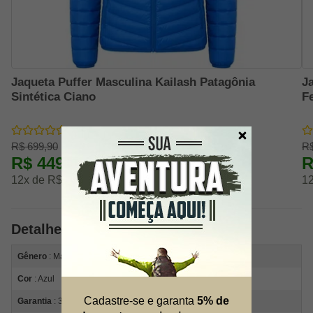
Jaqueta Puffer Masculina Kailash Patagônia
J
Sintética Ciano
F
R$ 699,90
R$
R$ 449,91
R
-36% OFF
12x de R$ 41,66
12
Detalhes do Produto
Gênero
: Masculino
Cor
: Azul
Cadastre-se e garanta
5% de
Garantia
: 3 Meses