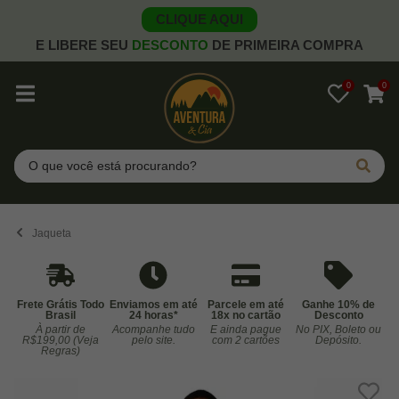
CLIQUE AQUI
E LIBERE SEU
DESCONTO
DE PRIMEIRA COMPRA
0
0
Pesquisar
Jaqueta
Frete Grátis Todo
Enviamos em até
Parcele em até
Ganhe 10% de
Brasil
24 horas*
18x no cartão
Desconto
À partir de
Acompanhe tudo
E ainda pague
No PIX, Boleto ou
Co
R$199,00 (Veja
pelo site.
com 2 cartões
Depósito.
Regras)