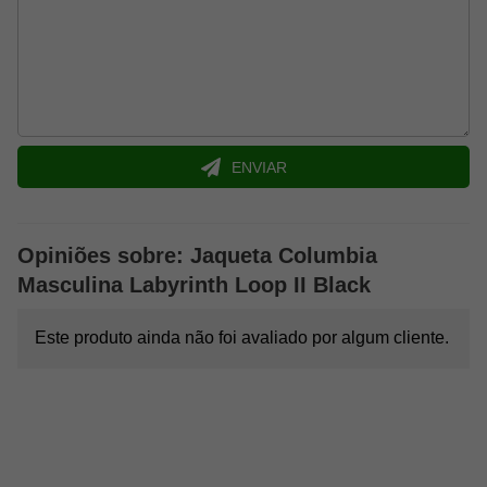
que utiliza pontos dourados estrategicamente posicionados no
forro interno. Esses pontos refletem e retêm o calor natural do
corpo com maior eficiência, proporcionando excelente isolamento
térmico mesmo em temperaturas mais baixas.
Diferente de jaquetas convencionais, a tecnologia mantém o
calor sem bloquear a respirabilidade, garantindo conforto
prolongado durante o uso, seja em trilhas, viagens ou no dia a
ENVIAR
dia.
Isolamento Thermarator™ leve e
eficiente
Opiniões sobre: Jaqueta Columbia
Para reforçar o desempenho térmico, a Labyrinth Loop™ II conta
Masculina Labyrinth Loop II Black
com isolamento Thermarator™, produzido em 100% poliéster
reciclado. Esse isolamento utiliza fibras ultrafinas que imitam o
Este produto ainda não foi avaliado por algum cliente.
desempenho da pluma natural, garantindo excelente retenção de
calor com muito menos peso.
Outra grande vantagem é sua capacidade de manter o
aquecimento mesmo em condições úmidas, tornando a jaqueta
ainda mais versátil para diferentes ambientes e atividades.
Proteção contra água e vento com Omni-