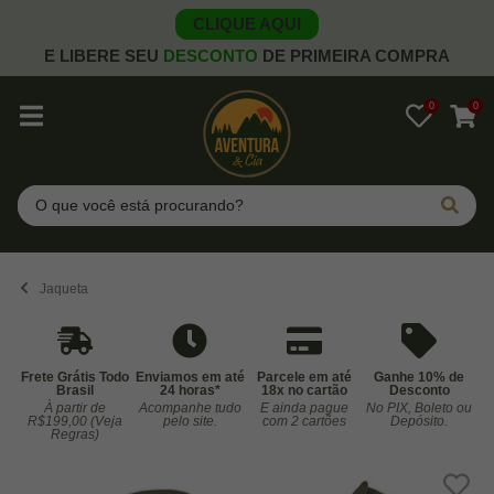
CLIQUE AQUI
E LIBERE SEU
DESCONTO
DE PRIMEIRA COMPRA
0
0
Pesquisar
Jaqueta
Frete Grátis Todo
Enviamos em até
Parcele em até
Ganhe 10% de
Brasil
24 horas*
18x no cartão
Desconto
À partir de
Acompanhe tudo
E ainda pague
No PIX, Boleto ou
Co
R$199,00 (Veja
pelo site.
com 2 cartões
Depósito.
Regras)