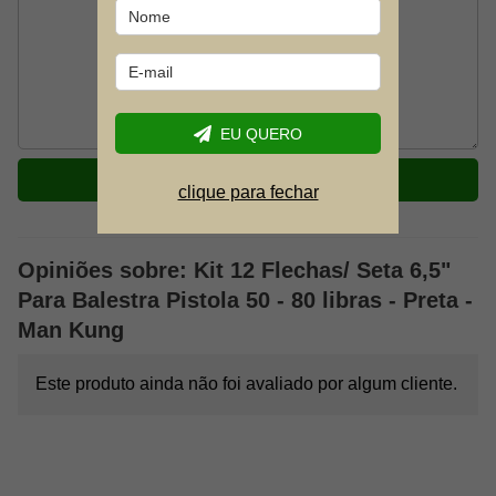
EU QUERO
ENVIAR
clique para fechar
Opiniões sobre: Kit 12 Flechas/ Seta 6,5"
Para Balestra Pistola 50 - 80 libras - Preta -
Man Kung
Este produto ainda não foi avaliado por algum cliente.