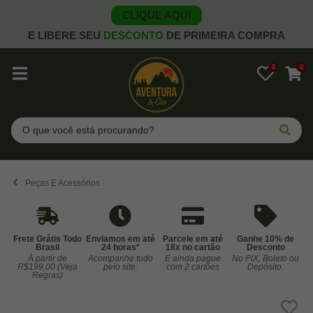
CLIQUE AQUI
E LIBERE SEU
DESCONTO
DE PRIMEIRA COMPRA
0
0
Pesquisar
Peças E Acessórios
Frete Grátis Todo
Enviamos em até
Parcele em até
Ganhe 10% de
Brasil
24 horas*
18x no cartão
Desconto
À partir de
Acompanhe tudo
E ainda pague
No PIX, Boleto ou
Co
R$199,00 (Veja
pelo site.
com 2 cartões
Depósito.
Regras)