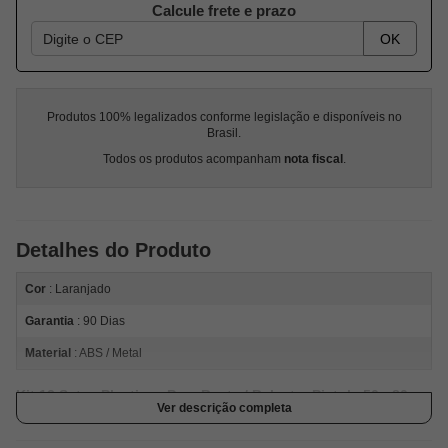
Calcule frete e prazo
OK
Produtos 100% legalizados conforme legislação e disponíveis no
Brasil.
Todos os produtos acompanham
nota fiscal
.
Detalhes do Produto
Cor
: Laranjado
Garantia
: 90 Dias
Material
: ABS / Metal
Kit 12 Setas Plasticas Para Besta / Balestra Pistola 50 - 80
Ver descrição completa
lbs - Ponteira Metal - 6,5" Laranja