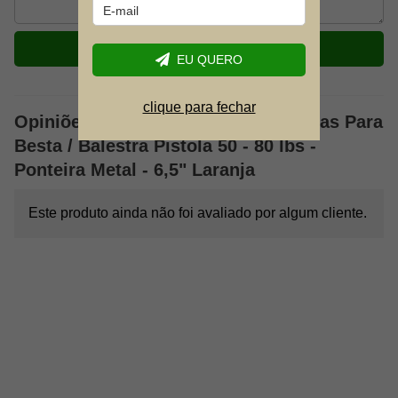
ENVIAR
EU QUERO
clique para fechar
Opiniões sobre: Kit 12 Setas Plasticas Para
Besta / Balestra Pistola 50 - 80 lbs -
Ponteira Metal - 6,5" Laranja
Este produto ainda não foi avaliado por algum cliente.