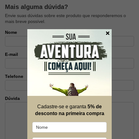
Mais alguma dúvida?
Envie suas dúvidas sobre este produto que responderemos o
mais breve possível.
Nome
E-mail
Telefone
Dúvida
Cadastre-se e garanta
5% de
desconto na primeira compra