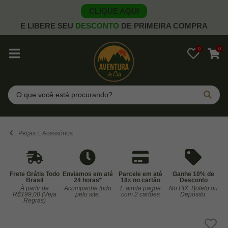
CLIQUE AQUI
E LIBERE SEU
DESCONTO
DE PRIMEIRA COMPRA
0
0
Pesquisar
Peças E Acessórios
Frete Grátis Todo
Enviamos em até
Parcele em até
Ganhe 10% de
Brasil
24 horas*
18x no cartão
Desconto
À partir de
Acompanhe tudo
E ainda pague
No PIX, Boleto ou
Co
R$199,00 (Veja
pelo site.
com 2 cartões
Depósito.
Regras)