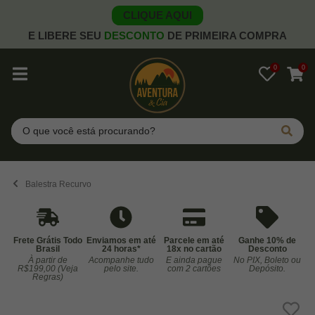
CLIQUE AQUI
E LIBERE SEU
DESCONTO
DE PRIMEIRA COMPRA
0
0
Pesquisar
Balestra Recurvo
Frete Grátis Todo
Enviamos em até
Parcele em até
Ganhe 10% de
Brasil
24 horas*
18x no cartão
Desconto
À partir de
Acompanhe tudo
E ainda pague
No PIX, Boleto ou
Co
R$199,00 (Veja
pelo site.
com 2 cartões
Depósito.
Regras)