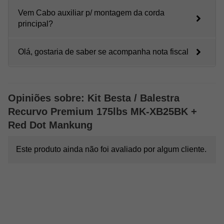
Peso total: 2,62 kg
Vem Cabo auxiliar p/ montagem da corda
principal?
Itens Inclusos:
01 Balestra Recurva Mankung XB25 175 Libras
01 Red Dot 1x30
Olá, gostaria de saber se acompanha nota fiscal
04 Flechas Aluminio
01 Lubrificante
01 Corda para auxiliar armar
Chaves Allen
Opiniões sobre: Kit Besta / Balestra
ATENÇÃO:
Em hipótese nenhuma Arcos, Atiradeiras, Bestas,
Recurvo Premium 175lbs MK-XB25BK +
Balestras e Pistol Crossbow podem ser disparadas sem flechas,
Red Dot Mankung
setas ou munições em geral. Podendo ocorrer a quebra do
produto ou outros danos técnicos, causando assim a perda
automática da garantia por ser considerado mau-uso.
Este produto ainda não foi avaliado por algum cliente.