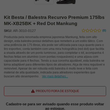
Kit Besta / Balestra Recurvo Premium 175lbs
MK-XB25BK + Red Dot Mankung
SKU:
AR-3010-0127
(0)
Produzida pela renomada empresa japonesa Mankung, feita com alto
design, esta balestra possui detalhes que remetem a um estilo tático. Com
uma potência de 175 libras, ela pode ser utilizada para caça quanto para o
tiro esportivo, conta também com uma mira holográfica (red dot) que facilita
a visada através de um ponto luminoso, para completar o kit, acompanha 4
flechas feitas em alumínio (com pontas rosqueáveis) e uma aljava com
capacidade para 4 flechas. Tendo a sua coronha ajustável, esta balestra se
torna adaptável para diferentes tipos de atiradores. Alça de mira regulável e
removível. Apesar de ser robusta está balestra é muito leve e feita com
material de alta qualidade, indicada para atiradores experientes que
buscam alto desempenho.
Ver mais detalhes...
PRODUTO FORA DE ESTOQUE
Cadastre-se para ser avisado quando esse produto voltar
ao estoque.