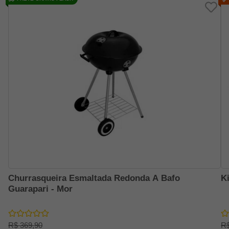
Churrasqueira Esmaltada Redonda A Bafo
K
Guarapari - Mor
R$ 369,90
R$