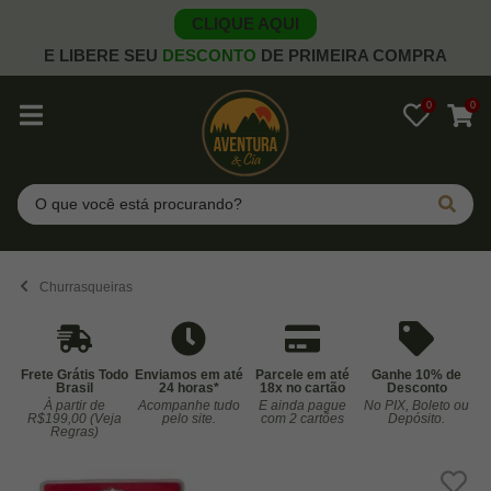
CLIQUE AQUI
E LIBERE SEU
DESCONTO
DE PRIMEIRA COMPRA
0
0
Pesquisar
Churrasqueiras
Frete Grátis Todo
Enviamos em até
Parcele em até
Ganhe 10% de
Brasil
24 horas*
18x no cartão
Desconto
À partir de
Acompanhe tudo
E ainda pague
No PIX, Boleto ou
Co
R$199,00 (Veja
pelo site.
com 2 cartões
Depósito.
Regras)