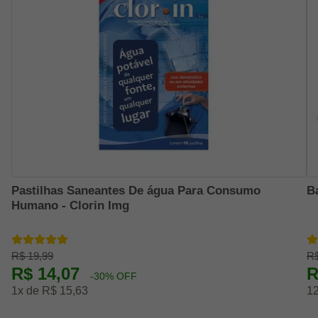
Pastilhas Saneantes De água Para Consumo
B
Humano - Clorin Img
R$ 19,99
R$
R$ 14,07
R
-30% OFF
1x de R$ 15,63
12