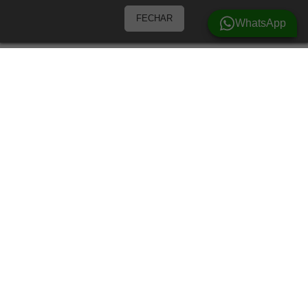
FECHAR
WhatsApp
Barracas
Barracas para 3 Pessoas
Barracas para 4 pessoas