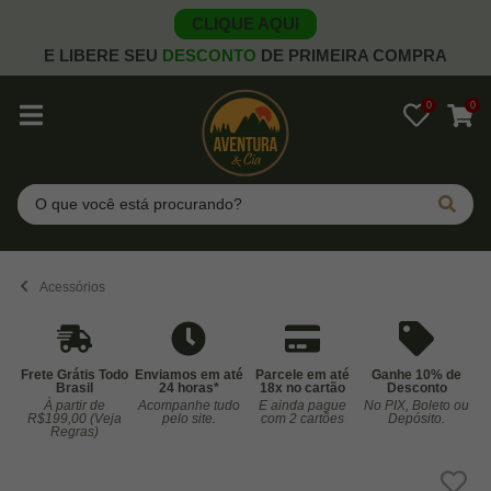
CLIQUE AQUI
E LIBERE SEU
DESCONTO
DE PRIMEIRA COMPRA
0
0
Pesquisar
Acessórios
Frete Grátis Todo
Enviamos em até
Parcele em até
Ganhe 10% de
Brasil
24 horas*
18x no cartão
Desconto
À partir de
Acompanhe tudo
E ainda pague
No PIX, Boleto ou
Co
R$199,00 (Veja
pelo site.
com 2 cartões
Depósito.
Regras)