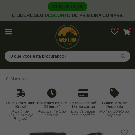
CLIQUE AQUI
E LIBERE SEU
DESCONTO
DE PRIMEIRA COMPRA
0
0
Pesquisar
Mochilas
Frete Grátis Todo
Enviamos em até
Parcele em até
Ganhe 10% de
Brasil
24 horas*
18x no cartão
Desconto
À partir de
Acompanhe tudo
E ainda pague
No PIX, Boleto ou
Co
R$199,00 (Veja
pelo site.
com 2 cartões
Depósito.
Regras)