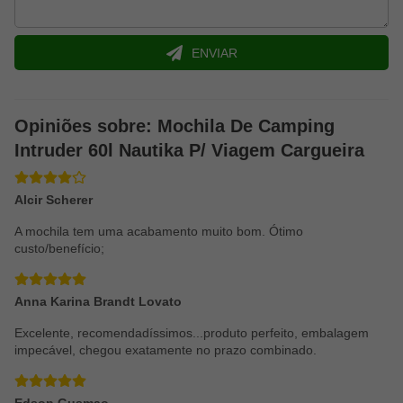
Material:
Poliéster Oxford PVC de alta tenacidade
Peso do produto:
1,650kg
Capacidade:
60 litros
ENVIAR
Dimensões:
31 x 62cm
Marca:
NTK
Bolsos:
2 laterais e 1 superior
Compartimentos:
Duplo com acesso independente
Opiniões sobre: Mochila De Camping
Material:
Poliester oxford PVC de alta tenacidad
Intruder 60l Nautika P/ Viagem Cargueira
Alcir Scherer
A mochila tem uma acabamento muito bom. Ótimo
custo/benefício;
Anna Karina Brandt Lovato
Excelente, recomendadíssimos...produto perfeito, embalagem
impecável, chegou exatamente no prazo combinado.