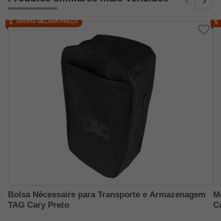
OFERTA MELHOR PREÇO
Bolsa Nécessaire para Transporte e Armazenagem
M
TAG Cary Preto
C