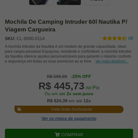
Mochila De Camping Intruder 60l Nautika P/
Viagem Cargueira
SKU:
CL-9000-0114
(3)
A mochila Intruder da Nautika é um modelo de grande capacidade, ideal
para cargas pesadas! Espaçosa, resistente e confortável, a mochila Intruder
da Nautika oferece ajustes personalizáveis para garantir o máximo conforto
e segurança em todas as suas aventuras ao ar livre.
Ver mais detalhes...
R$ 599,99
-25% OFF
R$ 445,73
no Pix
Ou em até
2x sem juros
R$ 524,39
em até
12x
Frete Grátis Sul/Sudeste
Ver os meios de pagamento
COMPRAR