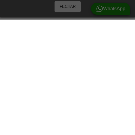
FECHAR
WhatsApp
Barracas
Barracas para 3 Pessoas
Barracas para 4 pessoas