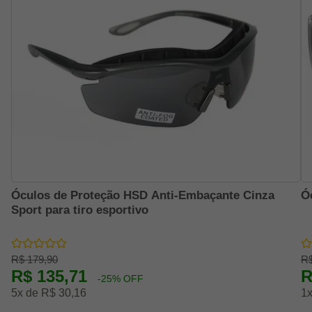
Óculos de Proteção HSD Anti-Embaçante Cinza
Ó
Sport para tiro esportivo
R$ 179,90
R$
R$ 135,71
R
-25% OFF
5x de R$ 30,16
1x