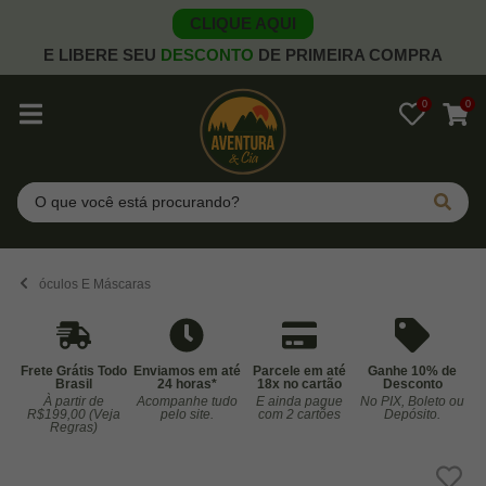
CLIQUE AQUI
E LIBERE SEU
DESCONTO
DE PRIMEIRA COMPRA
0
0
Pesquisar
óculos E Máscaras
Frete Grátis Todo
Enviamos em até
Parcele em até
Ganhe 10% de
Brasil
24 horas*
18x no cartão
Desconto
À partir de
Acompanhe tudo
E ainda pague
No PIX, Boleto ou
Co
R$199,00 (Veja
pelo site.
com 2 cartões
Depósito.
Regras)