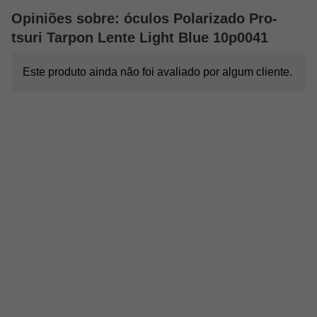
Peso com embalagem: 82g
Opiniões sobre: óculos Polarizado Pro-
Dimensões aproximadas do produto (A x C x L): 4,5 cm x 16 cm x
14 cm
tsuri Tarpon Lente Light Blue 10p0041
Dimensões com embalagem (A x C x L): 22,5 cm x 12,9 cm x 6
cm
Este produto ainda não foi avaliado por algum cliente.