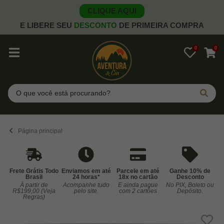
CLIQUE AQUI
E LIBERE SEU
DESCONTO
DE PRIMEIRA COMPRA
0
0
Pesquisar
Página principal
Frete Grátis Todo
Enviamos em até
Parcele em até
Ganhe 10% de
Brasil
24 horas*
18x no cartão
Desconto
À partir de
Acompanhe tudo
E ainda pague
No PIX, Boleto ou
Co
R$199,00 (Veja
pelo site.
com 2 cartões
Depósito.
Regras)