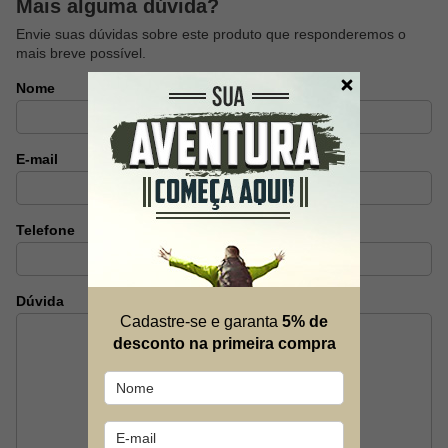
Mais alguma dúvida?
Envie suas dúvidas sobre este produto que responderemos o
mais breve possível.
Nome
E-mail
Telefone
Dúvida
Cadastre-se e garanta
5% de
desconto na primeira compra