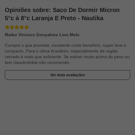
Informações gerais:
Opiniões sobre: Saco De Dormir Micron
• Material interior:
Algodão
5°c à 8°c Laranja E Preto - Nautika
• Material exterior:
Poliéster 190T resinado com poliuretano
• Enchimento:
Thermopix siliconizado 50g/m2
• Peso do produto:
600 g
Maiko Vinicius Gonçalves Lins Melo
• Medidas:
(c) 2,15 m x (l) 80 cm
• Cor:
Azul
Cumpre o que promete, excelente custo benefício, super leve e
• Faixa de temperatura:
5°C à 8°C
compacto. Para o clima brasileiro, especialmente da região
• Marca:
NTK
cerrado é mais que suficiente. Se estiver muito acima do peso ou
tem claustrofobia não recomendo.
Ver mais avaliações