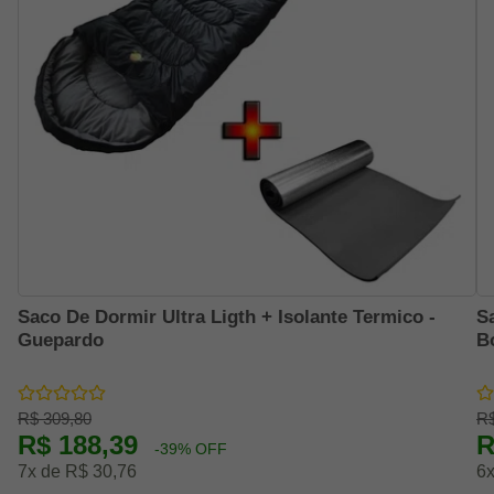
Saco De Dormir Ultra Ligth + Isolante Termico -
S
Guepardo
B
R$ 309,80
R$
R$ 188,39
R
-39% OFF
7x de R$ 30,76
6x