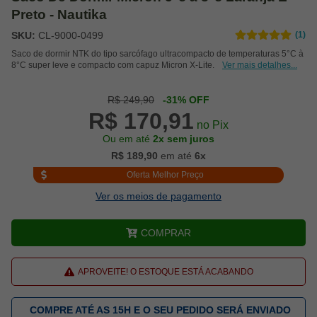
Preto - Nautika
SKU:
CL-9000-0499
(1)
Saco de dormir NTK do tipo sarcófago ultracompacto de temperaturas 5°C à
8°C super leve e compacto com capuz Micron X-Lite.
Ver mais detalhes...
R$ 249,90
-31% OFF
R$ 170,91
no Pix
Ou em até
2x sem juros
R$ 189,90
em até
6x
Oferta Melhor Preço
Ver os meios de pagamento
COMPRAR
APROVEITE! O ESTOQUE ESTÁ ACABANDO
COMPRE ATÉ AS 15H E O SEU PEDIDO SERÁ ENVIADO