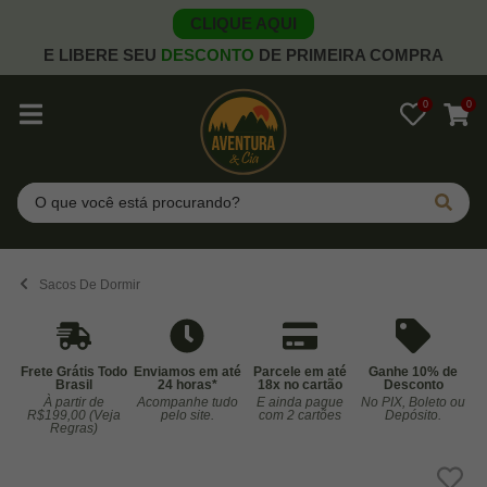
CLIQUE AQUI
E LIBERE SEU
DESCONTO
DE PRIMEIRA COMPRA
0
0
Pesquisar
Sacos De Dormir
Frete Grátis Todo
Enviamos em até
Parcele em até
Ganhe 10% de
Brasil
24 horas*
18x no cartão
Desconto
À partir de
Acompanhe tudo
E ainda pague
No PIX, Boleto ou
Co
R$199,00 (Veja
pelo site.
com 2 cartões
Depósito.
Regras)