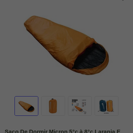
Saco De Dormir Micron 5°c à 8°c Laranja E