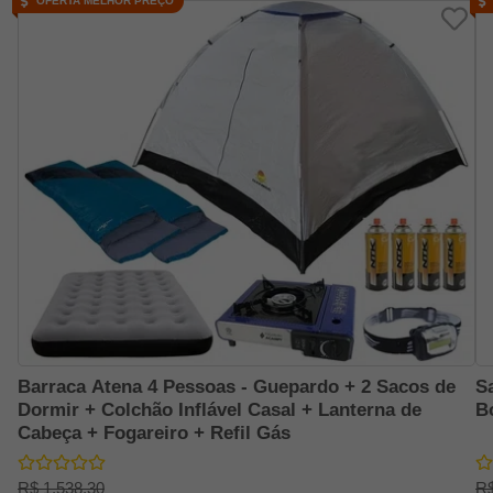
OFERTA MELHOR PREÇO
Barraca Atena 4 Pessoas - Guepardo + 2 Sacos de
S
Dormir + Colchão Inflável Casal + Lanterna de
B
Cabeça + Fogareiro + Refil Gás
R$ 1.538,30
R$