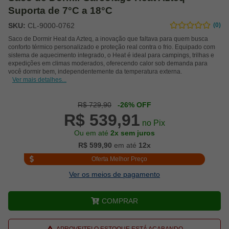
Suporta de 7°C a 18°C
SKU:
CL-9000-0762
(0)
Saco de Dormir Heat da Azteq, a inovação que faltava para quem busca
conforto térmico personalizado e proteção real contra o frio. Equipado com
sistema de aquecimento integrado, o Heat é ideal para campings, trilhas e
expedições em climas moderados, oferecendo calor sob demanda para
você dormir bem, independentemente da temperatura externa.
Ver mais detalhes...
R$ 729,90
-26% OFF
R$ 539,91
no Pix
Ou em até
2x sem juros
R$ 599,90
em até
12x
Oferta Melhor Preço
Ver os meios de pagamento
COMPRAR
APROVEITE! O ESTOQUE ESTÁ ACABANDO