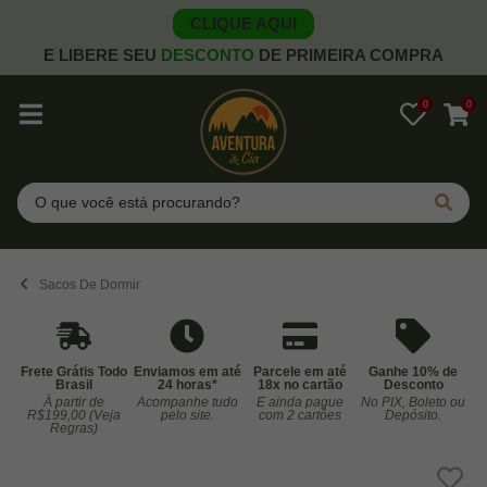
CLIQUE AQUI
E LIBERE SEU
DESCONTO
DE PRIMEIRA COMPRA
0
0
Pesquisar
Sacos De Dormir
Frete Grátis Todo
Enviamos em até
Parcele em até
Ganhe 10% de
Brasil
24 horas*
18x no cartão
Desconto
À partir de
Acompanhe tudo
E ainda pague
No PIX, Boleto ou
Co
R$199,00 (Veja
pelo site.
com 2 cartões
Depósito.
Regras)