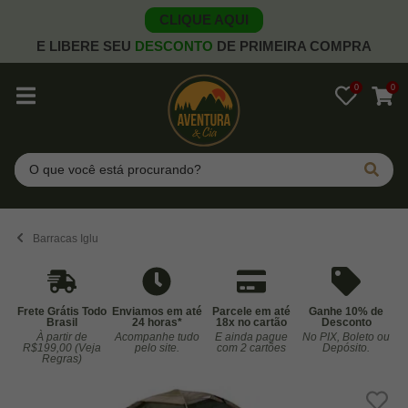
CLIQUE AQUI
E LIBERE SEU
DESCONTO
DE PRIMEIRA COMPRA
0
0
Pesquisar
Barracas Iglu
Frete Grátis Todo
Enviamos em até
Parcele em até
Ganhe 10% de
Brasil
24 horas*
18x no cartão
Desconto
À partir de
Acompanhe tudo
E ainda pague
No PIX, Boleto ou
Co
R$199,00 (Veja
pelo site.
com 2 cartões
Depósito.
Regras)