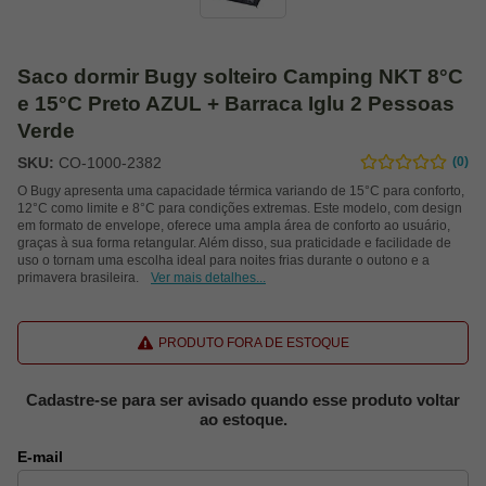
Saco dormir Bugy solteiro Camping NKT 8°C
e 15°C Preto AZUL + Barraca Iglu 2 Pessoas
Verde
SKU:
CO-1000-2382
(0)
O Bugy apresenta uma capacidade térmica variando de 15°C para conforto,
12°C como limite e 8°C para condições extremas. Este modelo, com design
em formato de envelope, oferece uma ampla área de conforto ao usuário,
graças à sua forma retangular. Além disso, sua praticidade e facilidade de
uso o tornam uma escolha ideal para noites frias durante o outono e a
primavera brasileira.
Ver mais detalhes...
PRODUTO FORA DE ESTOQUE
Cadastre-se para ser avisado quando esse produto voltar
ao estoque.
E-mail