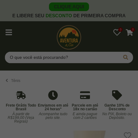
CLIQUE AQUI
E LIBERE SEU
DESCONTO
DE PRIMEIRA COMPRA
0
0
Pesquisar
Tênis
Frete Grátis Todo
Enviamos em até
Parcele em até
Ganhe 10% de
Brasil
24 horas*
18x no cartão
Desconto
À partir de
Acompanhe tudo
E ainda pague
No PIX, Boleto ou
Co
R$199,00 (Veja
pelo site.
com 2 cartões
Depósito.
Regras)