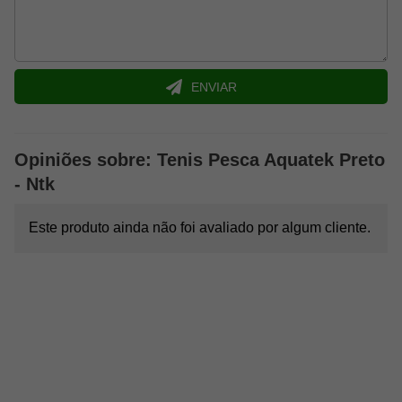
Informações gerais:
• Material:
Estrutura de poliamida e poliéster com elastano |
Solado em PVC emborrachado | Palmilha em EVA ventilado
• Numeração:
35 - 44
ENVIAR
• Cores:
Preto
• Indicação:
Pesca, caiaque, jet sky, caminhadas, surf, ciclismo,
stand up paddle e mergulho
• Marca:
NTK
Opiniões sobre: Tenis Pesca Aquatek Preto
- Ntk
Este produto ainda não foi avaliado por algum cliente.