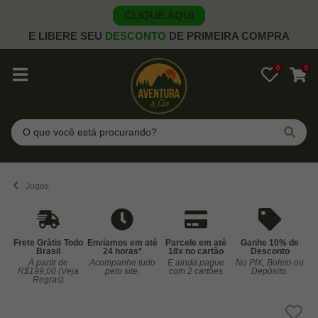
CLIQUE AQUI
E LIBERE SEU
DESCONTO
DE PRIMEIRA COMPRA
0
0
Pesquisar
Jogos
Frete Grátis Todo
Enviamos em até
Parcele em até
Ganhe 10% de
Brasil
24 horas*
18x no cartão
Desconto
À partir de
Acompanhe tudo
E ainda pague
No PIX, Boleto ou
Co
R$199,00 (Veja
pelo site.
com 2 cartões
Depósito.
Regras)