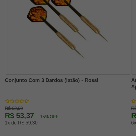
Conjunto Com 3 Dardos (latão) - Rossi
A
A
R$ 62,90
R$
R$ 53,37
R
-15% OFF
1x de R$ 59,30
6x