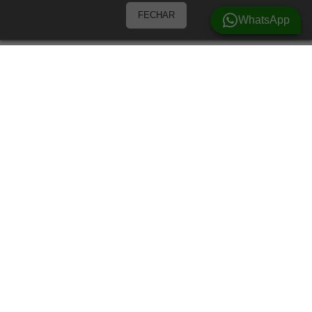
FECHAR
WhatsApp
Barracas
Barracas para 3 Pessoas
Barracas para 4 pessoas