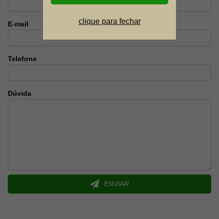
Bordas de borracha para capturas suaves
O design aerodinâmico proprietário facilita o lançamento
Tamanho grande de 13 polegadas (33 cm) de diâmetro
clique para fechar
E-mail
Recomendado para maiores de 12 anos
Feito nos Estados Unidos
Aviso: não flutua
Telefone
*Observação: Cores variadas, será enviado 01
unidade da cor disponível em nosso estoque.
Dúvida
ENVIAR