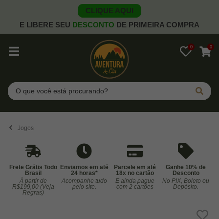
CLIQUE AQUI
E LIBERE SEU
DESCONTO
DE PRIMEIRA COMPRA
0
0
Pesquisar
Jogos
Frete Grátis Todo
Enviamos em até
Parcele em até
Ganhe 10% de
Brasil
24 horas*
18x no cartão
Desconto
À partir de
Acompanhe tudo
E ainda pague
No PIX, Boleto ou
Co
R$199,00 (Veja
pelo site.
com 2 cartões
Depósito.
Regras)