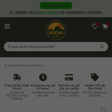
CLIQUE AQUI
E LIBERE SEU
DESCONTO
DE PRIMEIRA COMPRA
0
0
Pesquisar
Barracas Para 6 Pessoas
Frete Grátis Todo
Enviamos em até
Parcele em até
Ganhe 10% de
Brasil
24 horas*
18x no cartão
Desconto
À partir de
Acompanhe tudo
E ainda pague
No PIX, Boleto ou
Co
R$199,00 (Veja
pelo site.
com 2 cartões
Depósito.
Regras)