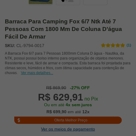
Barraca Para Camping Fox 6/7 Ntk Até 7
Pessoas Com 1800 Mm De Coluna D’água
Fácil De Armar
SKU:
CL-9794-0017
(1)
A Barraca Fox 6/7 para 7 Pessoas 1800mm Coluna D água - Nautika, da
NTK, possui possui bolso interno para organização de objetos menores.
Resistente e leve, fácil de armar e compacta. Esta barraca foi projetada para
climas secos, húmidos e frios, com ótima capacidade para contenção de
chuvas.
Ver mais detalhes...
R$ 869,90
-27% OFF
R$ 629,91
no Pix
Ou em até
4x sem juros
R$ 699,90
em até
12x
Oferta Melhor Preço
Ver os meios de pagamento