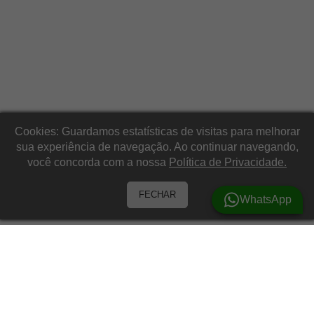
na caixa, e o atendimento também foi ótimo..... adorei depois que
eu usar volto para avaliar novamente
Katia Da Silva Pereira
a principio tudo ok.ainda nao armamos a barraca,entrega dentro
do prazo.
Cookies: Guardamos estatísticas de visitas para melhorar
sua experiência de navegação. Ao continuar navegando,
você concorda com a nossa
Política de Privacidade.
FECHAR
WhatsApp