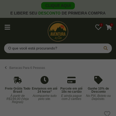
CLIQUE AQUI
E LIBERE SEU
DESCONTO
DE PRIMEIRA COMPRA
0
0
Pesquisar
Barracas Para 6 Pessoas
Frete Grátis Todo
Enviamos em até
Parcele em até
Ganhe 10% de
Brasil
24 horas*
18x no cartão
Desconto
À partir de
Acompanhe tudo
E ainda pague
No PIX, Boleto ou
Co
R$199,00 (Veja
pelo site.
com 2 cartões
Depósito.
Regras)