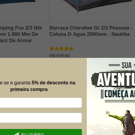
mping Fox 2/3 Ntk
Barraca Cherokee Gt 2/3 Pessoas -
Com 1.800 Mm De
Coluna D Agua 2500mm - Nautika
ácil De Armar
R$ 979,90
R$ 719,91
33% OFF
-27% OFF
12x de R$ 66,66
e-se e garanta
5% de desconto na
primeira compra
Mais al
Envie suas 
possível.
Nome
adas e tensionadores cor de laranja para melhorar a
olso interno transparente para organização e fácil
EU QUERO
para máximo conforto e ventilação, varetas NAND-