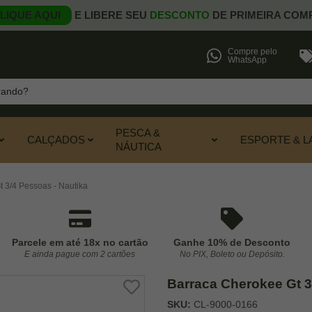
LIQUE AQUI
E LIBERE SEU
DESCONTO
DE PRIMEIRA COM
Compre pelo
WhatsApp
PESCA &
CALÇADOS
ESPORTE & L
NÁUTICA
 3/4 Pessoas - Nautika
Parcele em até 18x no cartão
Ganhe 10% de Desconto
E ainda pague com 2 cartões
No PIX, Boleto ou Depósito.
Barraca Cherokee Gt 3
SKU:
CL-9000-0166