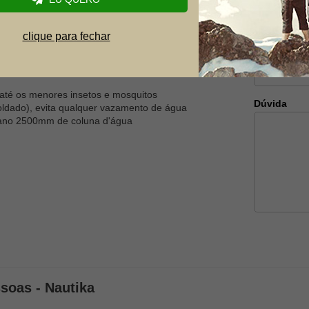
E-mail
bilidade e resistência.
clique para fechar
Telefone
 os convencionais, interligadas por elástico interno
elha) e com material 100% virgem proporcionando
a até os menores insetos e mosquitos
Dúvida
 soldado), evita qualquer vazamento de água
tano 2500mm de coluna d'água
soas - Nautika