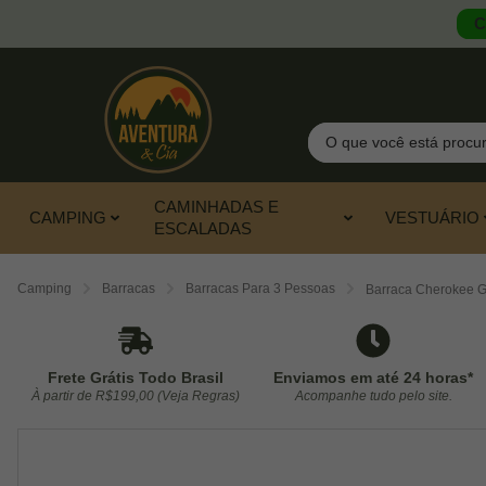
C
Pesquisar
CAMINHADAS E
CAMPING
VESTUÁRIO
ESCALADAS
Camping
Barracas
Barracas Para 3 Pessoas
Barraca Cherokee Gt
Frete Grátis Todo Brasil
Enviamos em até 24 horas*
À partir de R$199,00 (Veja Regras)
Acompanhe tudo pelo site.