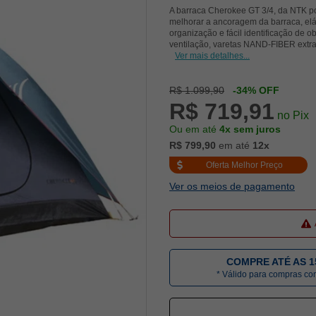
A barraca Cherokee GT 3/4, da NTK po
melhorar a ancoragem da barraca, elást
organização e fácil identificação de ob
ventilação, varetas NAND-FIBER extra 
Ver mais detalhes...
R$ 1.099,90
-34% OFF
R$ 719,91
no Pix
Ou em até
4x sem juros
R$ 799,90
em até
12x
Oferta Melhor Preço
Ver os meios de pagamento
COMPRE ATÉ AS 1
* Válido para compras c