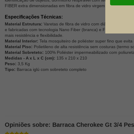
FIBER extra dimensionadas em fibra de vidro virgem para maior flexi
Especificações Técnicas:
Material Estrutura:
Varetas de fibra de vidro com diâmetro maior que
e fabricadas com tecnologia Nano Fiber (branca) e FlexMax (verm
mais resistência e flexibilidade.
Material Interior:
Tela mosquiteiro de poliéster super fino que evit
Material Piso:
Polietileno de alta resistência sem costuras (termo
Material Sobreteto:
100% Poliéster impermeabilizado com poliure
Medidas - A x L x C (cm):
135 x 210 x 210
Peso:
3,5 Kg
Tipo:
Barraca iglú com sobreteto completo
Opiniões sobre: Barraca Cherokee Gt 3/4 Pes