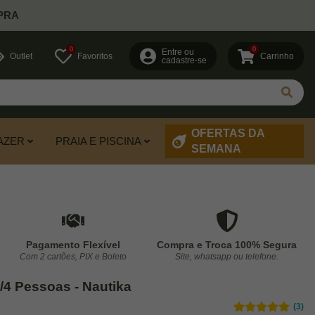
PRA
0
0
Entre ou
Outlet
Favoritos
Carrinho
cadastre-se
OFERTAS DA
AZER
PRAIA E PISCINA
SEMANA
Pagamento Flexível
Compra e Troca 100% Segura
Com 2 cartões, PIX e Boleto
Site, whatsapp ou telefone.
/4 Pessoas - Nautika
(3)