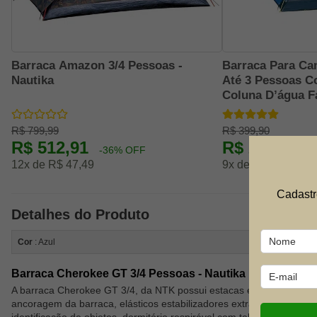
Barraca Amazon 3/4 Pessoas -
Barraca Para Ca
Nautika
Até 3 Pessoas 
Coluna D’água F
R$ 799,99
R$ 399,90
R$ 512,91
R$ 269,91
-36% OFF
-
12x de R$ 47,49
9x de R$ 33,32
Cadastr
Detalhes do Produto
Cor
: Azul
Barraca Cherokee GT 3/4 Pessoas - Nautika
A barraca Cherokee GT 3/4, da NTK possui estacas extra dimension
ancoragem da barraca, elásticos estabilizadores extra resistentes, b
identificação de objetos, dormitório respirável com tela ultra fina 