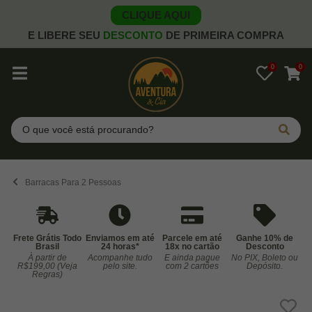
CLIQUE AQUI
E LIBERE SEU
DESCONTO
DE PRIMEIRA COMPRA
0
0
Pesquisar
Barracas Para 2 Pessoas
Frete Grátis Todo
Enviamos em até
Parcele em até
Ganhe 10% de
Brasil
24 horas*
18x no cartão
Desconto
À partir de
Acompanhe tudo
E ainda pague
No PIX, Boleto ou
Co
R$199,00 (Veja
pelo site.
com 2 cartões
Depósito.
Regras)