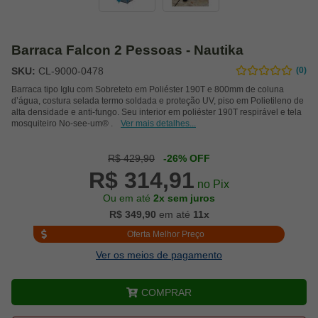
Barraca Falcon 2 Pessoas - Nautika
SKU:
CL-9000-0478
(0)
Barraca tipo Iglu com Sobreteto em Poliéster 190T e 800mm de coluna
d’água, costura selada termo soldada e proteção UV, piso em Polietileno de
alta densidade e anti-fungo. Seu interior em poliéster 190T respirável e tela
mosquiteiro No-see-um® .
Ver mais detalhes...
R$ 429,90
-26% OFF
R$ 314,91
no Pix
Ou em até
2x sem juros
R$ 349,90
em até
11x
Oferta Melhor Preço
Ver os meios de pagamento
COMPRAR