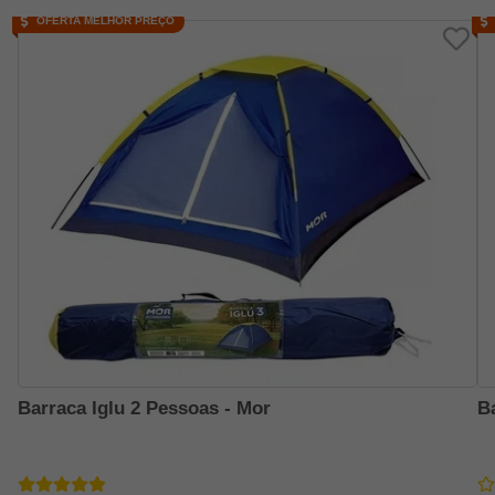
OFERTA MELHOR PREÇO
Barraca Iglu 2 Pessoas - Mor
B