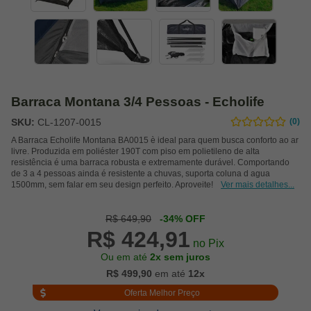
Barraca Montana 3/4 Pessoas - Echolife
SKU:
CL-1207-0015
(0)
A Barraca Echolife Montana BA0015 è ideal para quem busca conforto ao ar
livre. Produzida em poliéster 190T com piso em polietileno de alta
resistência é uma barraca robusta e extremamente durável. Comportando
de 3 a 4 pessoas ainda é resistente a chuvas, suporta coluna d agua
1500mm, sem falar em seu design perfeito. Aproveite!
Ver mais detalhes...
R$ 649,90
-34% OFF
R$ 424,91
no Pix
Ou em até
2x sem juros
R$ 499,90
em até
12x
Oferta Melhor Preço