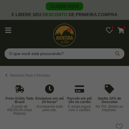
CLIQUE AQUI
E LIBERE SEU
DESCONTO
DE PRIMEIRA COMPRA
0
0
Pesquisar
Barracas Para 3 Pessoas
Frete Grátis Todo
Enviamos em até
Parcele em até
Ganhe 10% de
Brasil
24 horas*
18x no cartão
Desconto
À partir de
Acompanhe tudo
E ainda pague
No PIX, Boleto ou
Co
R$199,00 (Veja
pelo site.
com 2 cartões
Depósito.
Regras)