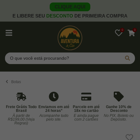
CLIQUE AQUI
E LIBERE SEU
DESCONTO
DE PRIMEIRA COMPRA
0
0
Pesquisar
Botas
Frete Grátis Todo
Enviamos em até
Parcele em até
Ganhe 10% de
Brasil
24 horas*
18x no cartão
Desconto
À partir de
Acompanhe tudo
E ainda pague
No PIX, Boleto ou
Co
R$199,00 (Veja
pelo site.
com 2 cartões
Depósito.
Regras)