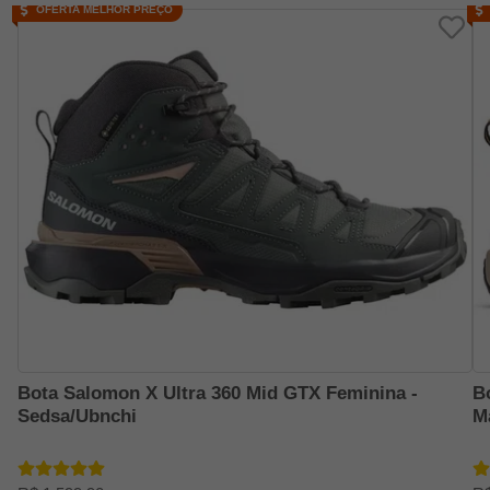
OFERTA MELHOR PREÇO
Bota Salomon X Ultra 360 Mid GTX Feminina -
B
Sedsa/Ubnchi
M