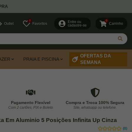
PRA
0
0
Entre ou
Outlet
Favoritos
Carrinho
cadastre-se
OFERTAS DA
AZER
PRAIA E PISCINA
SEMANA
Pagamento Flexível
Compra e Troca 100% Segura
Com 2 cartões, PIX e Boleto
Site, whatsapp ou telefone.
a Em Aluminio 5 Posições Infinita Up Cinza
(0)