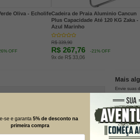
erde Oliva - Echolife
Cadeira de Praia Aluminio Cancun
Plus Capacidade Até 120 KG Zaka -
Azul Marinho
R$ 339,90
R$ 267,76
26% OFF
-21% OFF
9x de R$ 33,06
Mais al
Envie suas 
possível.
Nome
e-se e garanta
5% de desconto na
primeira compra
E-mail