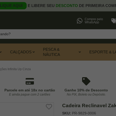
LIQUE AQUI
E LIBERE SEU
DESCONTO
DE PRIMEIRA COM
Compre pelo
WhatsApp
PESCA &
CALÇADOS
ESPORTE & L
NÁUTICA
ções Infinita Up Cinza
Parcele em até 18x no cartão
Ganhe 10% de Desconto
E ainda pague com 2 cartões
No PIX, Boleto ou Depósito.
Cadeira Reclinavel Zak
SKU:
PR-9829-0006