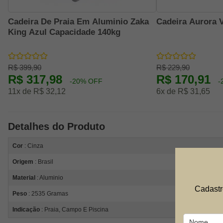
Cadeira De Praia Em Aluminio Zaka
Cadeira Aurora V
King Azul Capacidade 140kg
R$ 399,90
R$ 229,90
R$ 317,98
R$ 170,91
-20% OFF
-
11x de R$ 32,12
6x de R$ 31,65
Detalhes do Produto
Cor
: Cinza
Origem
: Brasil
Material
: Aluminio
Cadastr
Peso
: 2535 Gramas
Indicação
: Praia, Campo E Piscina