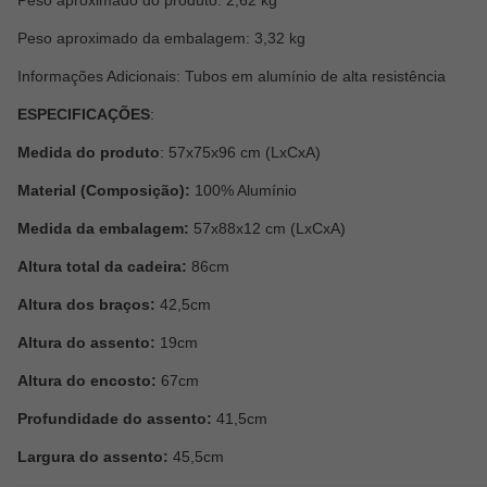
Peso aproximado do produto: 2,62 kg
Peso aproximado da embalagem: 3,32 kg
Informações Adicionais: Tubos em alumínio de alta resistência
ESPECIFICAÇÕES
:
Medida do produto
: 57x75x96 cm (LxCxA)
Material (Composição):
100% Alumínio
Medida da embalagem:
57x88x12 cm (LxCxA)
Altura total da cadeira:
86cm
Altura dos braços:
42,5cm
Altura do assento:
19cm
Altura do encosto:
67cm
Profundidade do assento:
41,5cm
Largura do assento:
45,5cm