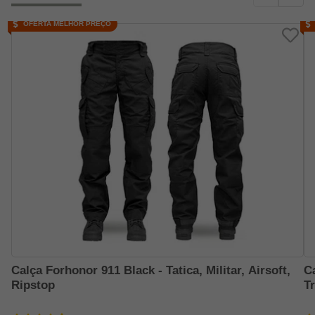
OFERTA MELHOR PREÇO
Calça Forhonor 911 Black - Tatica, Militar, Airsoft,
C
Ripstop
T