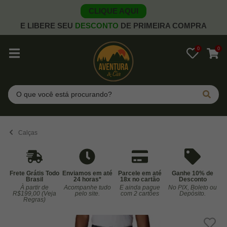
CLIQUE AQUI
E LIBERE SEU
DESCONTO
DE PRIMEIRA COMPRA
0
0
Pesquisar
Calças
Frete Grátis Todo
Enviamos em até
Parcele em até
Ganhe 10% de
Brasil
24 horas*
18x no cartão
Desconto
À partir de
Acompanhe tudo
E ainda pague
No PIX, Boleto ou
Co
R$199,00 (Veja
pelo site.
com 2 cartões
Depósito.
Regras)