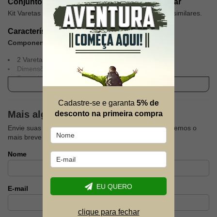
Conjunto de Varetas Barraca Atena 4 ou similar
Kit Varetas em fibra de vidro para barraca Atena 4 ou similares.
Característica Técnicas
Componentes:
2 Varetas em fibra de vidro.
Dimensões:
Tamanho por Vareta barraca: 406xØ1cm
Ver descrição completa
Peso: 0,708kg
Cadastre-se e garanta
5% de
Mais alguma dúvida?
desconto na primeira compra
Envie suas dúvidas sobre este produto que responderemos o
mais breve possível.
Nome
EU QUERO
E-mail
clique para fechar