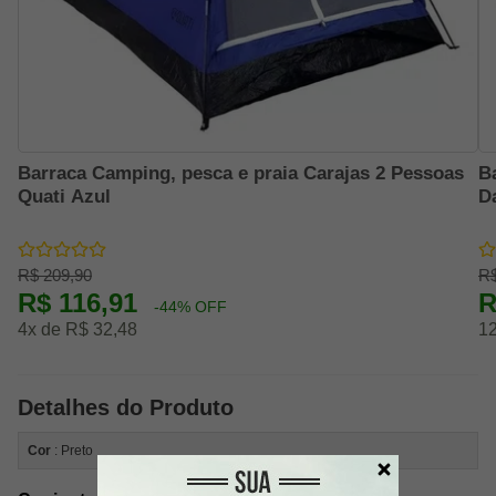
Barraca Camping, pesca e praia Carajas 2 Pessoas
B
Quati Azul
D
R$ 209,90
R$
R$ 116,91
R
-44% OFF
4x de R$ 32,48
12
Detalhes do Produto
Cor
: Preto