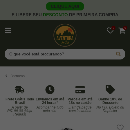
CLIQUE AQUI
E LIBERE SEU
DESCONTO
DE PRIMEIRA COMPRA
0
0
Pesquisar
Barracas
Frete Grátis Todo
Enviamos em até
Parcele em até
Ganhe 10% de
Brasil
24 horas*
18x no cartão
Desconto
À partir de
Acompanhe tudo
E ainda pague
No PIX, Boleto ou
Co
R$199,00 (Veja
pelo site.
com 2 cartões
Depósito.
Regras)