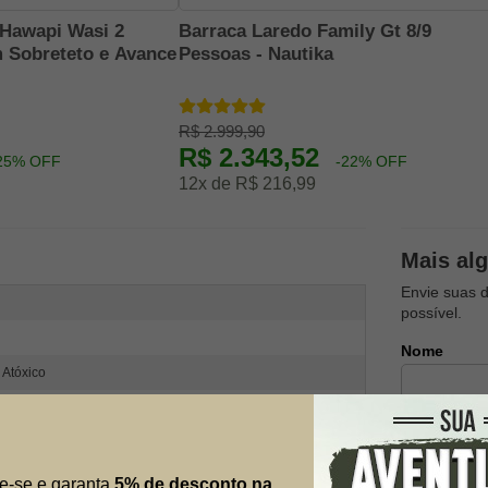
 Hawapi Wasi 2
Barraca Laredo Family Gt 8/9
 Sobreteto e Avance
Pessoas - Nautika
R$ 2.999,90
R$ 2.343,52
25% OFF
-22% OFF
12x de R$ 216,99
Mais al
Envie suas 
possível.
Nome
 Atóxico
E-mail
e-se e garanta
5% de desconto na