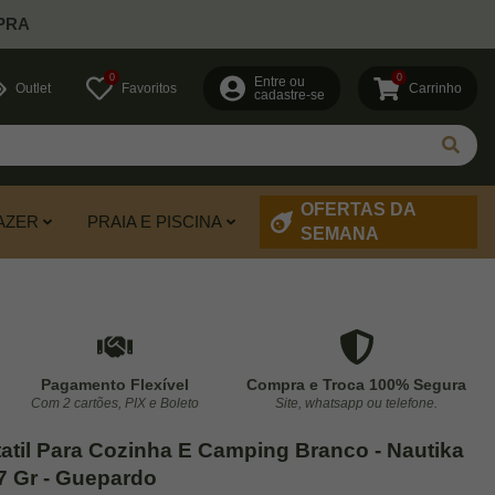
PRA
0
0
Entre ou
Outlet
Favoritos
Carrinho
cadastre-se
OFERTAS DA
AZER
PRAIA E PISCINA
SEMANA
Pagamento Flexível
Compra e Troca 100% Segura
Com 2 cartões, PIX e Boleto
Site, whatsapp ou telefone.
tatil Para Cozinha E Camping Branco - Nautika
27 Gr - Guepardo