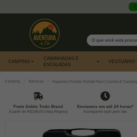
C
Pesquisar
CAMINHADAS E
CAMPING
VESTUÁRIO
ESCALADAS
Camping
Barracas
Fogareiro Frontier Portatil Para Cozinha E Campin
Frete Grátis Todo Brasil
Enviamos em até 24 horas*
À partir de R$199,00 (Veja Regras)
Acompanhe tudo pelo site.