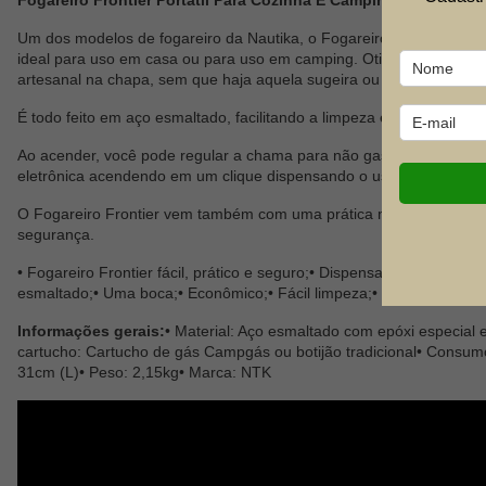
Fogareiro Frontier Portatil Para Cozinha E Camping Branco - N
Um dos modelos de fogareiro da Nautika, o Fogareiro Frontier de um
ideal para uso em casa ou para uso em camping. Otimo para fazer
artesanal na chapa, sem que haja aquela sugeira ou cheio indeseja
É todo feito em aço esmaltado, facilitando a limpeza e com apoio de 
Ao acender, você pode regular a chama para não gastar mais gás d
eletrônica acendendo em um clique dispensando o uso de fósforos, 
O Fogareiro Frontier vem também com uma prática maleta de trans
segurança.
• Fogareiro Frontier fácil, prático e seguro;• Dispensa uso de fosfo
esmaltado;• Uma boca;• Econômico;• Fácil limpeza;• Possui uma mal
Informações gerais:
• Material: Aço esmaltado com epóxi especial 
cartucho: Cartucho de gás Campgás ou botijão tradicional• Consum
31cm (L)• Peso: 2,15kg• Marca: NTK