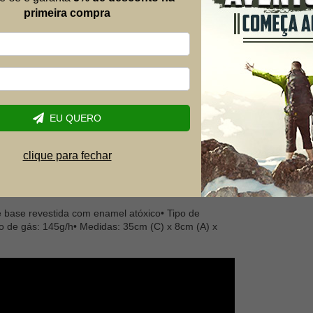
autika + 01 Refil Tube Gás 227 Gr - Guepardo
Telefone
primeira compra
a boca é feito para você aventureiro ou caseiro, é
 aquela fritura ou até mesmo um hamburguer
do dentro de casa.
Dúvida
panelas removível, de fácil instalação e utilização.
o que o necessário e com sistema piezo de ignição
tornando o mais fácil e seguro.
EU QUERO
porte para você armazená-lo e carregá-lo com
clique para fechar
ro devido ao sistema piezo de ignição;• Em aço
eta para transporte.
e base revestida com enamel atóxico• Tipo de
o de gás: 145g/h• Medidas: 35cm (C) x 8cm (A) x