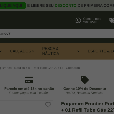
LIQUE AQUI
E LIBERE SEU
DESCONTO
DE PRIMEIRA COM
Compre pelo
WhatsApp
PESCA &
CALÇADOS
ESPORTE & L
NÁUTICA
g Branco - Nautika + 01 Refil Tube Gás 227 Gr - Guepardo
Parcele em até 18x no cartão
Ganhe 10% de Desconto
E ainda pague com 2 cartões
No PIX, Boleto ou Depósito.
Fogareiro Frontier Por
+ 01 Refil Tube Gás 2