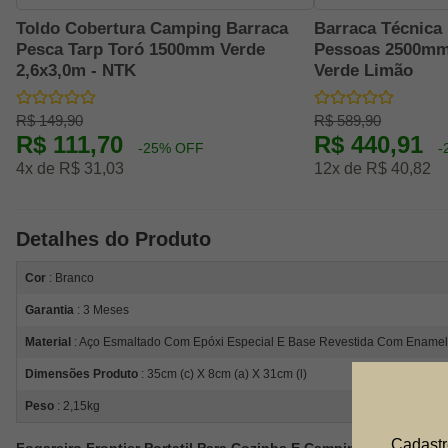
Toldo Cobertura Camping Barraca
Barraca Técnica
Pesca Tarp Toró 1500mm Verde
Pessoas 2500mm
2,6x3,0m - NTK
Verde Limão
R$ 149,90
R$ 589,90
R$ 111,70
R$ 440,91
-25% OFF
-
4x de R$ 31,03
12x de R$ 40,82
Detalhes do Produto
Cor
: Branco
Garantia
: 3 Meses
Material
: Aço Esmaltado Com Epóxi Especial E Base Revestida Com Enamel
Dimensões Produto
: 35cm (c) X 8cm (a) X 31cm (l)
Peso
: 2,15kg
Cadastr