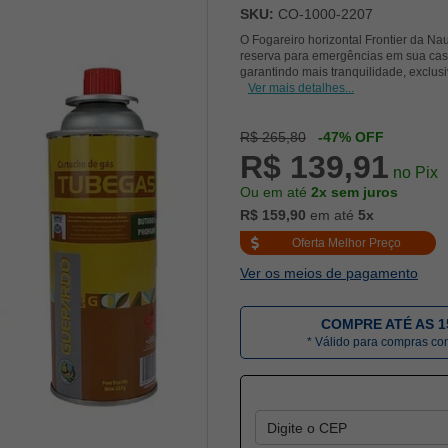
SKU:
CO-1000-2207
O Fogareiro horizontal Frontier da N
reserva para emergências em sua casa
garantindo mais tranquilidade, exclus
Ver mais detalhes...
R$ 265,80
-47% OFF
R$ 139,91
no Pix
Ou em até
2x sem juros
R$ 159,90
em até
5x
Oferta Melhor Preço
Ver os meios de pagamento
COMPRE ATÉ AS 1
* Válido para compras c