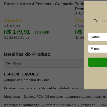
Barraca Atena 4 Pessoas - Guepardo
Toldo Cobertura
Pesca Tarp Toró
2,6x3,0m - NTK
Cadastr
R$ 469,90
R$ 149,90
R$ 179,91
R$ 111,70
-62% OFF
-
6x de R$ 33,32
4x de R$ 31,03
Detalhes do Produto
Cor
: Cinza
ESPECIFICAÇÕES:
Composição em fibra de vidro.
Varetas com o sistema Nano-Flex -
Interligadas por elástico intern
Ideal para –
Barraca FOX 4/5 pessoas , acompanha sacola para tra
Medidas aproximadas –
A vareta é dividida em 7 gomos de 56 cm