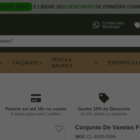
LIQUE AQUI
E LIBERE SEU
DESCONTO
DE PRIMEIRA COM
Compre pelo
WhatsApp
PESCA &
CALÇADOS
ESPORTE & L
NÁUTICA
Parcele em até 18x no cartão
Ganhe 10% de Desconto
E ainda pague com 2 cartões
No PIX, Boleto ou Depósito.
Conjunto De Varetas F
SKU:
CL-9000-0306