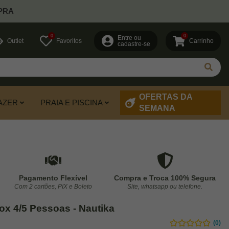
PRA
0
0
Entre ou
Outlet
Favoritos
Carrinho
cadastre-se
OFERTAS DA
AZER
PRAIA E PISCINA
SEMANA
Pagamento Flexível
Compra e Troca 100% Segura
Com 2 cartões, PIX e Boleto
Site, whatsapp ou telefone.
ox 4/5 Pessoas - Nautika
(0)