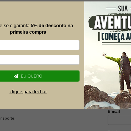
 Camping Barraca
Barraca Camping, pesca e praia
 1500mm Verde
Carajas 2 Pessoas Quati Azul
e-se e garanta
5% de desconto na
R$ 209,90
primeira compra
R$ 116,91
25% OFF
-44% OFF
4x de R$ 32,48
Mais al
Envie suas 
EU QUERO
possível.
Nome
clique para fechar
o.
E-mail
nsporte.