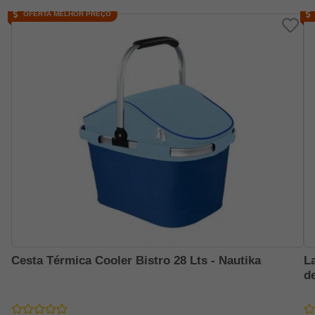
OFERTA MELHOR PREÇO
Cesta Térmica Cooler Bistro 28 Lts - Nautika
L
d