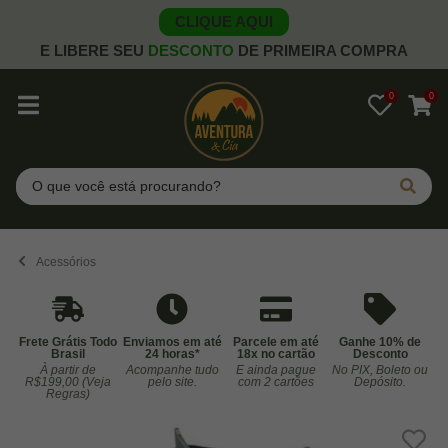
CLIQUE AQUI
E LIBERE SEU
DESCONTO
DE PRIMEIRA COMPRA
0
0
Pesquisar
Acessórios
Frete Grátis Todo
Enviamos em até
Parcele em até
Ganhe 10% de
Brasil
24 horas*
18x no cartão
Desconto
À partir de
Acompanhe tudo
E ainda pague
No PIX, Boleto ou
Co
R$199,00 (Veja
pelo site.
com 2 cartões
Depósito.
Regras)