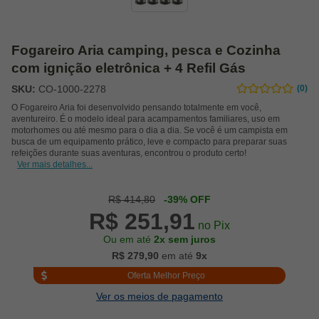
Fogareiro Aria camping, pesca e Cozinha
com ignição eletrônica + 4 Refil Gás
SKU:
CO-1000-2278
(0)
O Fogareiro Aria foi desenvolvido pensando totalmente em você,
aventureiro. É o modelo ideal para acampamentos familiares, uso em
motorhomes ou até mesmo para o dia a dia. Se você é um campista em
busca de um equipamento prático, leve e compacto para preparar suas
refeições durante suas aventuras, encontrou o produto certo!
Ver mais detalhes...
R$ 414,80
-39% OFF
R$ 251,91
no Pix
Ou em até
2x sem juros
R$ 279,90
em até
9x
Oferta Melhor Preço
Ver os meios de pagamento