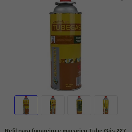
Refil para fogareiro e maçarico Tube Gás 227