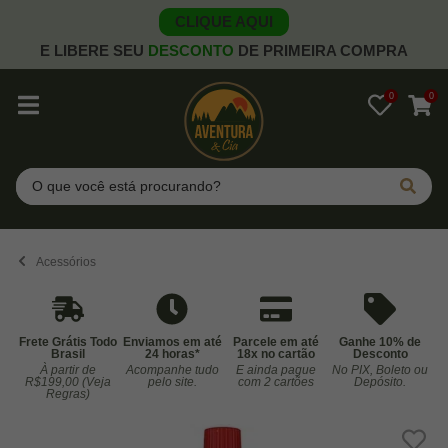
CLIQUE AQUI
E LIBERE SEU
DESCONTO
DE PRIMEIRA COMPRA
0
0
Pesquisar
Acessórios
Frete Grátis Todo
Enviamos em até
Parcele em até
Ganhe 10% de
Brasil
24 horas*
18x no cartão
Desconto
À partir de
Acompanhe tudo
E ainda pague
No PIX, Boleto ou
Co
R$199,00 (Veja
pelo site.
com 2 cartões
Depósito.
Regras)