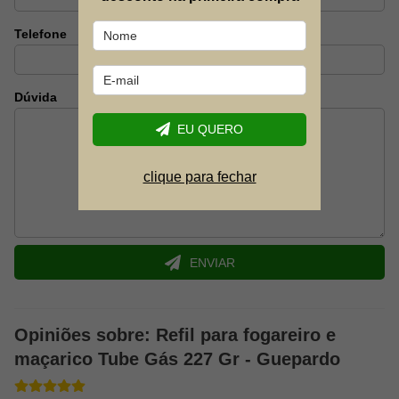
horizontal)
Com válvula de segurança, que permite o engate e desengate
Telefone
sem vazamentos
Venda Unitaria
Dúvida
EU QUERO
clique para fechar
ENVIAR
Opiniões sobre: Refil para fogareiro e
maçarico Tube Gás 227 Gr - Guepardo