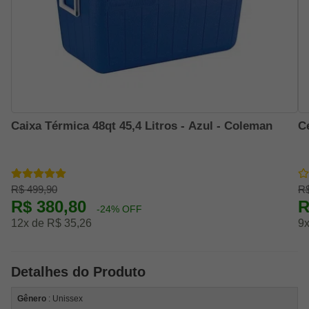
Caixa Térmica 48qt 45,4 Litros - Azul - Coleman
C
R$ 499,90
R$
R$ 380,80
R
-24% OFF
12x de R$ 35,26
9x
Detalhes do Produto
Gênero
: Unissex