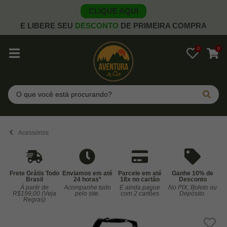
CLIQUE AQUI
E LIBERE SEU
DESCONTO
DE PRIMEIRA COMPRA
0
0
Pesquisar
Acessórios
Frete Grátis Todo
Enviamos em até
Parcele em até
Ganhe 10% de
Brasil
24 horas*
18x no cartão
Desconto
À partir de
Acompanhe tudo
E ainda pague
No PIX, Boleto ou
Co
R$199,00 (Veja
pelo site.
com 2 cartões
Depósito.
Regras)