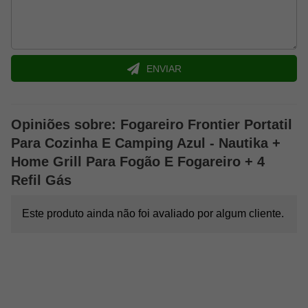
Peso:
2,15kg.
Marca:
Nautika.
Código:
280450.
ENVIAR
Opiniões sobre: Fogareiro Frontier Portatil
Para Cozinha E Camping Azul - Nautika +
Home Grill Para Fogão E Fogareiro + 4
Refil Gás
Este produto ainda não foi avaliado por algum cliente.