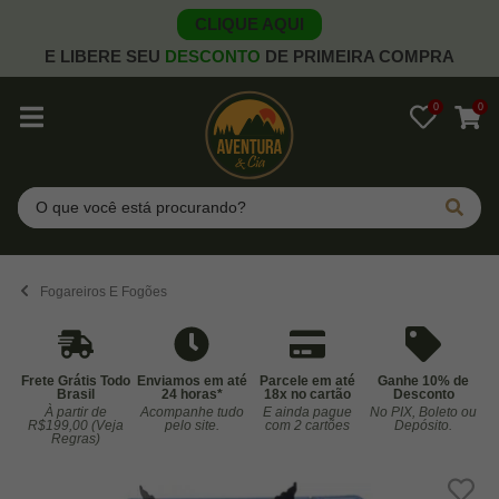
CLIQUE AQUI
E LIBERE SEU
DESCONTO
DE PRIMEIRA COMPRA
0
0
Pesquisar
Fogareiros E Fogões
Frete Grátis Todo
Enviamos em até
Parcele em até
Ganhe 10% de
Brasil
24 horas*
18x no cartão
Desconto
À partir de
Acompanhe tudo
E ainda pague
No PIX, Boleto ou
Co
R$199,00 (Veja
pelo site.
com 2 cartões
Depósito.
Regras)