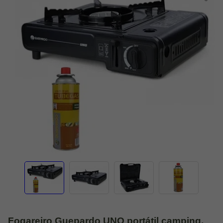
Fogareiro Guepardo UNO portátil camping,