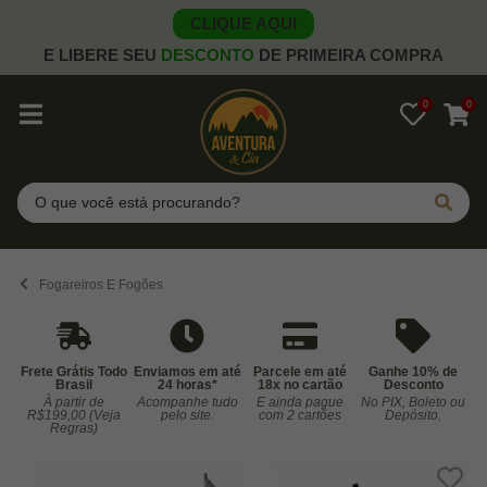
CLIQUE AQUI
E LIBERE SEU
DESCONTO
DE PRIMEIRA COMPRA
0
0
Pesquisar
Fogareiros E Fogões
Frete Grátis Todo
Enviamos em até
Parcele em até
Ganhe 10% de
Brasil
24 horas*
18x no cartão
Desconto
À partir de
Acompanhe tudo
E ainda pague
No PIX, Boleto ou
Co
R$199,00 (Veja
pelo site.
com 2 cartões
Depósito.
Regras)