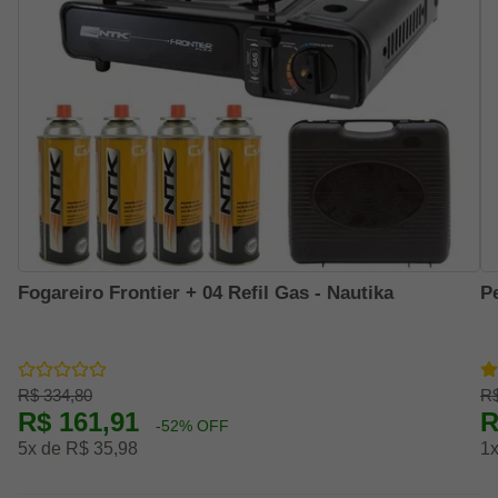
Fogareiro Frontier + 04 Refil Gas - Nautika
P
R$ 334,80
R$
R$ 161,91
R
-52% OFF
5x de R$ 35,98
1x