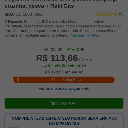
cozinha, pesca + Refil Gás
SKU:
CO-1000-3602
(0)
O Fogareiro Guepardo UNO é a escolha ideal para quem valoriza
praticidade, desempenho e segurança na hora de preparar refeições ao ar
livre. Com design compacto, leve e robusto, ele oferece uma experiência
confiável em qualquer ambiente externo.
Ver mais detalhes...
R$ 205,80
-44% OFF
R$ 113,66
no Pix
Ou em até
2x sem juros
R$ 129,90
em até
4x
Oferta Melhor Preço
Ver os meios de pagamento
COMPRAR
COMPRE ATÉ AS 15H E O SEU PEDIDO SERÁ ENVIADO
NO MESMO DIA!