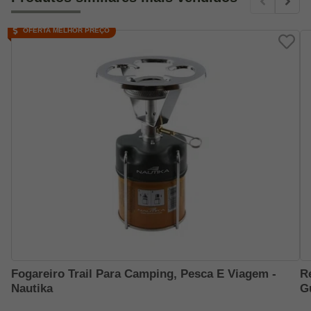
OFERTA MELHOR PREÇO
Fogareiro Trail Para Camping, Pesca E Viagem -
R
Nautika
G