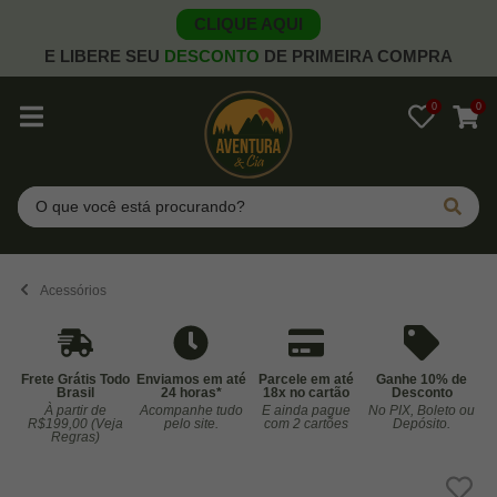
CLIQUE AQUI
E LIBERE SEU
DESCONTO
DE PRIMEIRA COMPRA
0
0
Pesquisar
Acessórios
Frete Grátis Todo
Enviamos em até
Parcele em até
Ganhe 10% de
Brasil
24 horas*
18x no cartão
Desconto
À partir de
Acompanhe tudo
E ainda pague
No PIX, Boleto ou
Co
R$199,00 (Veja
pelo site.
com 2 cartões
Depósito.
Regras)