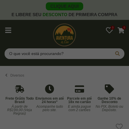
CLIQUE AQUI
E LIBERE SEU
DESCONTO
DE PRIMEIRA COMPRA
0
0
Pesquisar
Diversos
Frete Grátis Todo
Enviamos em até
Parcele em até
Ganhe 10% de
Brasil
24 horas*
18x no cartão
Desconto
À partir de
Acompanhe tudo
E ainda pague
No PIX, Boleto ou
Co
R$199,00 (Veja
pelo site.
com 2 cartões
Depósito.
Regras)