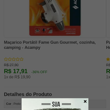
Maçarico Portátil Fame Gun Gourmet, cozinha,
P
camping - Acampy
H
R$ 27,90
R$
R$ 17,91
R
-36% OFF
1x de R$ 19,90
1x
Detalhes do Produto
Cor
: Preto