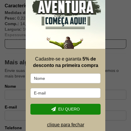
Característica Técnicas:
Medidas do Produto:
Peso:
0,224
Comp.:
14,5cm
Largura:
10cm
Espessura:
2cm
Material:
Polietileno de alta desnidade e envasado com
Ver descrição completa
Carboximetilcelulose - Produto atóxico
Cadastre-se e garanta
5% de
Mais alguma dúvida?
desconto na primeira compra
Envie suas dúvidas sobre este produto que responderemos o
mais breve possível.
Nome
E-mail
EU QUERO
clique para fechar
Telefone