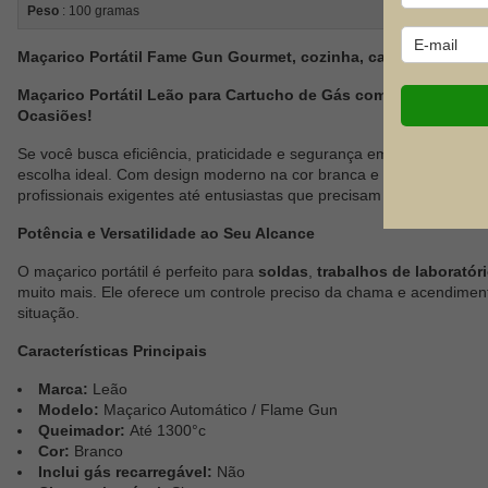
Peso
: 100 gramas
Maçarico Portátil Fame Gun Gourmet, cozinha, camping - Aca
Maçarico Portátil Leão para Cartucho de Gás com queimar até 1
Ocasiões!
Se você busca eficiência, praticidade e segurança em um único pro
escolha ideal. Com design moderno na cor branca e funcionamento 
profissionais exigentes até entusiastas que precisam de uma ferrame
Potência e Versatilidade ao Seu Alcance
O maçarico portátil é perfeito para
soldas
,
trabalhos de laboratór
muito mais. Ele oferece um controle preciso da chama e acendiment
situação.
Características Principais
Marca:
Leão
Modelo:
Maçarico Automático / Flame Gun
Queimador:
Até 1300°c
Cor:
Branco
Inclui gás recarregável:
Não