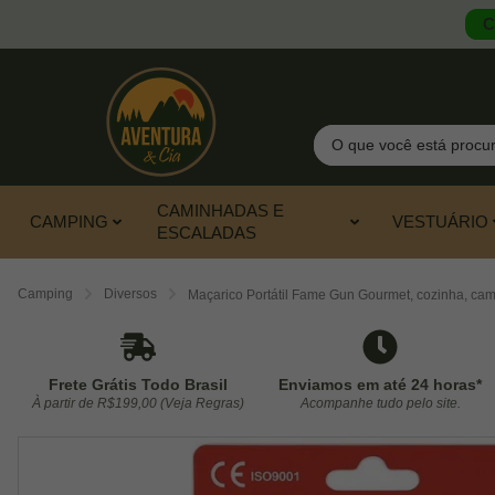
C
Pesquisar
CAMINHADAS E
CAMPING
VESTUÁRIO
ESCALADAS
Camping
Diversos
Maçarico Portátil Fame Gun Gourmet, cozinha, ca
Frete Grátis Todo Brasil
Enviamos em até 24 horas*
À partir de R$199,00 (Veja Regras)
Acompanhe tudo pelo site.