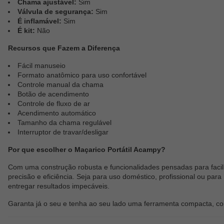
Chama ajustável:
Sim
Válvula de segurança:
Sim
É inflamável:
Sim
É kit:
Não
Recursos que Fazem a Diferença
Fácil manuseio
Formato anatômico para uso confortável
Controle manual da chama
Botão de acendimento
Controle de fluxo de ar
Acendimento automático
Tamanho da chama regulável
Interruptor de travar/desligar
Por que escolher o Maçarico Portátil Acampy?
Com uma construção robusta e funcionalidades pensadas para facilit
precisão e eficiência. Seja para uso doméstico, profissional ou par
entregar resultados impecáveis.
Garanta já o seu e tenha ao seu lado uma ferramenta compacta, con