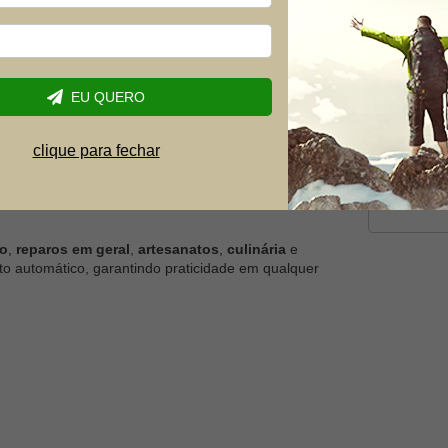
Telefone
mpy
Dúvida
300°c, seu Aliado Versátil para Todas as
EU QUERO
duto, o
Maçarico Automático Acampy Leão
, é a
clique para fechar
automático, ele foi desenvolvido para atender desde
nta confiável para diversas atividades.
io
,
reparos em geral
,
artesanatos
,
culinária
e
o automático, garantindo praticidade em qualquer