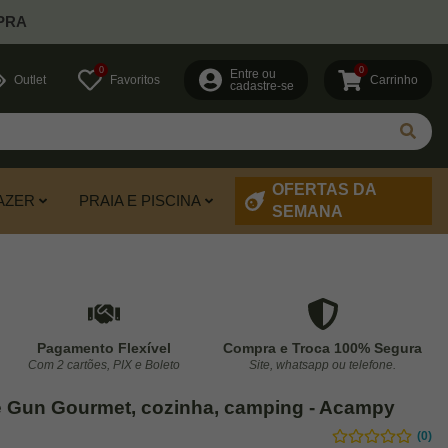
PRA
0
0
Entre ou
Outlet
Favoritos
Carrinho
cadastre-se
OFERTAS DA
AZER
PRAIA E PISCINA
SEMANA
Pagamento Flexível
Compra e Troca 100% Segura
Com 2 cartões, PIX e Boleto
Site, whatsapp ou telefone.
e Gun Gourmet, cozinha, camping - Acampy
(0)