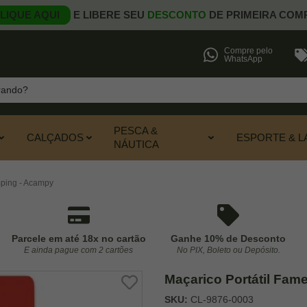
LIQUE AQUI
E LIBERE SEU
DESCONTO
DE PRIMEIRA COM
Compre pelo
WhatsApp
PESCA &
CALÇADOS
ESPORTE & L
NÁUTICA
mping - Acampy
Parcele em até 18x no cartão
Ganhe 10% de Desconto
E ainda pague com 2 cartões
No PIX, Boleto ou Depósito.
Maçarico Portátil Fam
SKU:
CL-9876-0003