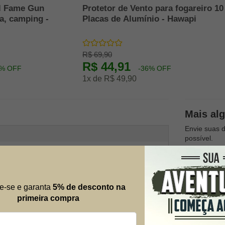
il Fame Gun
Protetor de Vento para fogareiro 10
a, camping -
Placas de Alumínio - Hawapi
R$ 69,90
R$ 44,91
6% OFF
-36% OFF
1x de R$ 49,90
Mais al
Envie suas 
possível.
Nome
e-se e garanta
5% de desconto na
E-mail
primeira compra