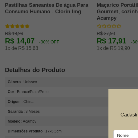
Pastilhas Saneantes De água Para
Maçarico Portát
Consumo Humano - Clorin Img
Gourmet, cozinh
Acampy
R$ 19,99
R$ 27,90
R$ 14,07
R$ 17,91
-30% OFF
-3
1x de R$ 15,63
1x de R$ 19,90
Detalhes do Produto
Gênero
: Unissex
Cor
: Branco/Prata/Preto
Origem
: China
Garantia
: 3 Meses
Cadastr
Modelo
: Acampy
Dimensões Produto
: 17x6,5cm