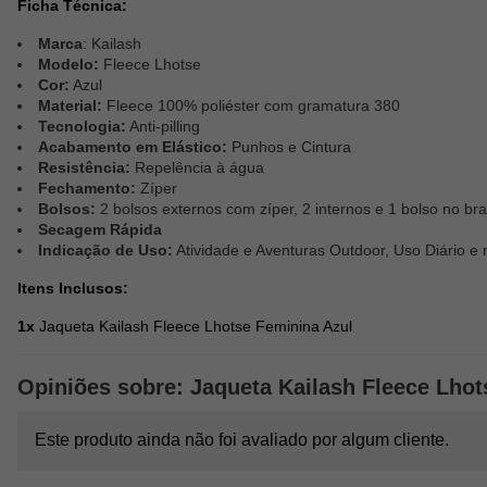
Ficha Técnica:
Marca
: Kailash
Modelo:
Fleece Lhotse
Cor:
Azul
Material:
Fleece 100% poliéster com gramatura 380
Tecnologia:
Anti-pilling
Acabamento em Elástico:
Punhos e Cintura
Resistência:
Repelência à água
Fechamento:
Zíper
Bolsos:
2 bolsos externos com zíper, 2 internos e 1 bolso no br
Secagem Rápida
Indicação de Uso:
Atividade e Aventuras Outdoor, Uso Diário e 
Itens Inclusos:
1x
Jaqueta Kailash Fleece Lhotse Feminina Azul
Opiniões sobre: Jaqueta Kailash Fleece Lhot
Este produto ainda não foi avaliado por algum cliente.