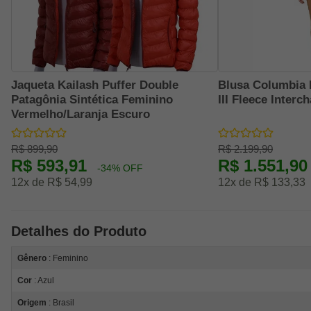
Jaqueta Kailash Puffer Double
Blusa Columbia
Patagônia Sintética Feminino
III Fleece Interc
Vermelho/Laranja Escuro
R$ 899,90
R$ 2.199,90
R$ 593,91
R$ 1.551,9
-34% OFF
12x de R$ 54,99
12x de R$ 133,33
Detalhes do Produto
Gênero
: Feminino
Cor
: Azul
Origem
: Brasil