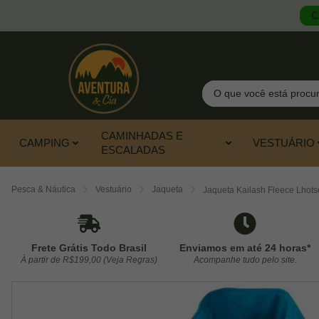
C
Pesquisar
CAMINHADAS E
CAMPING
VESTUÁRIO
ESCALADAS
Pesca & Náutica
Vestuário
Jaqueta
Jaqueta Kailash Fleece Lhots
Frete Grátis Todo Brasil
Enviamos em até 24 horas*
À partir de R$199,00 (Veja Regras)
Acompanhe tudo pelo site.