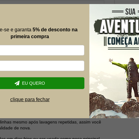
E-mail
e-se e garanta
5% de desconto na
Telefone
primeira compra
Dúvida
ul confeccionada em fleece premium com gramatura
regar peças de vestuários que proporcionam
a nova coleção, as tecnologias se inovam e a marca
EU QUERO
clientes.
clique para fechar
az muitas tecnologias em sua construção, sendo
oliéster, que oferecem aquecimento com toque
bolinhas mesmo após lavagens repetidas, assim você
lidade de nova.
as em dias frios ou ser usada como peça principal