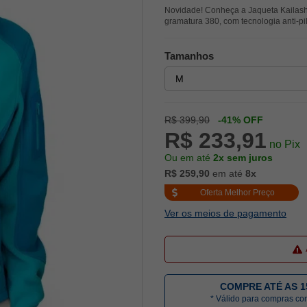
Novidade! Conheça a Jaqueta Kailash
gramatura 380, com tecnologia anti-pil
Tamanhos
R$ 399,90
-41% OFF
R$ 233,91
no Pix
Ou em até
2x sem juros
R$ 259,90
em até
8x
Oferta Melhor Preço
Ver os meios de pagamento
COMPRE ATÉ AS 1
* Válido para compras c