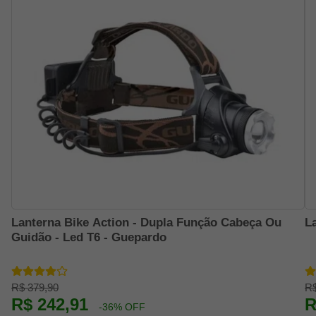
Lanterna Bike Action - Dupla Função Cabeça Ou
L
Guidão - Led T6 - Guepardo
R$ 379,90
R$
R$ 242,91
R
-36% OFF