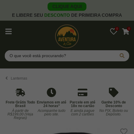
CLIQUE AQUI
E LIBERE SEU
DESCONTO
DE PRIMEIRA COMPRA
0
0
Pesquisar
Lanternas
Frete Grátis Todo
Enviamos em até
Parcele em até
Ganhe 10% de
Brasil
24 horas*
18x no cartão
Desconto
À partir de
Acompanhe tudo
E ainda pague
No PIX, Boleto ou
Co
R$199,00 (Veja
pelo site.
com 2 cartões
Depósito.
Regras)