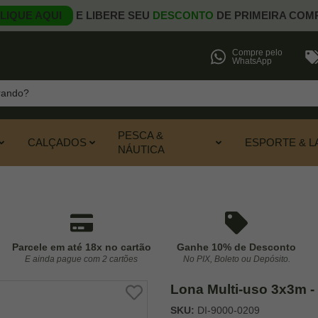
LIQUE AQUI
E LIBERE SEU
DESCONTO
DE PRIMEIRA COM
Compre pelo
WhatsApp
PESCA &
CALÇADOS
ESPORTE & L
NÁUTICA
Parcele em até 18x no cartão
Ganhe 10% de Desconto
E ainda pague com 2 cartões
No PIX, Boleto ou Depósito.
Lona Multi-uso 3x3m -
SKU:
DI-9000-0209