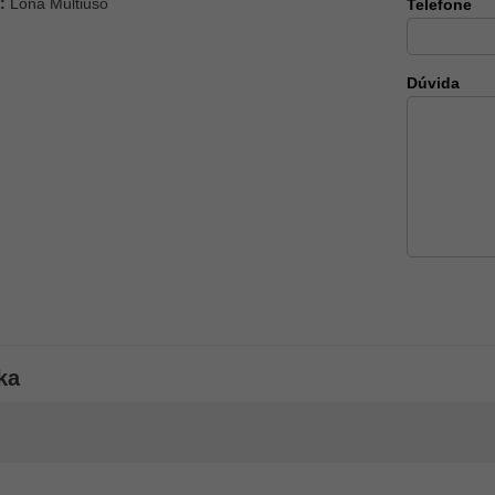
:
Lona Multiuso
Telefone
Dúvida
ka