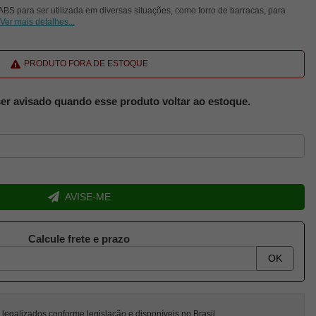
ABS para ser utilizada em diversas situações, como forro de barracas, para
Ver mais detalhes...
PRODUTO FORA DE ESTOQUE
er avisado quando esse produto voltar ao estoque.
AVISE-ME
Calcule frete e prazo
OK
egalizados conforme legislação e disponíveis no Brasil.