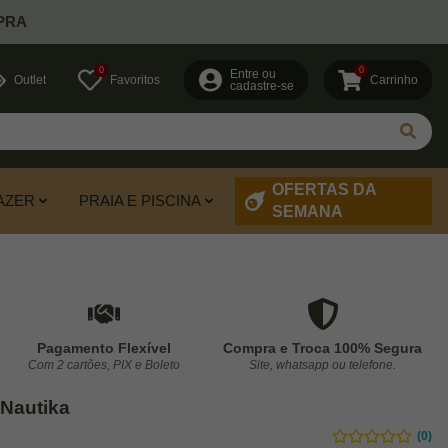
PRA
0
0
Entre ou
Outlet
Favoritos
Carrinho
cadastre-se
OFERTAS DA
AZER
PRAIA E PISCINA
SEMANA
Pagamento Flexível
Compra e Troca 100% Segura
Com 2 cartões, PIX e Boleto
Site, whatsapp ou telefone.
 Nautika
(0)