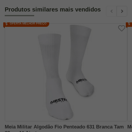
Produtos similares mais vendidos
OFERTA MELHOR PREÇO
Meia Militar Algodão Fio Penteado 631 Branca Tam
M