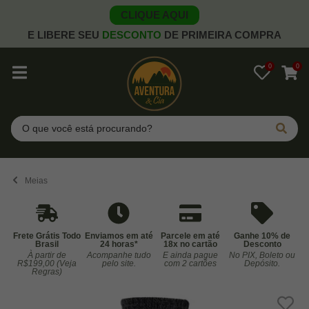
CLIQUE AQUI
E LIBERE SEU
DESCONTO
DE PRIMEIRA COMPRA
0
0
Pesquisar
Meias
Frete Grátis Todo
Enviamos em até
Parcele em até
Ganhe 10% de
Brasil
24 horas*
18x no cartão
Desconto
À partir de
Acompanhe tudo
E ainda pague
No PIX, Boleto ou
Co
R$199,00 (Veja
pelo site.
com 2 cartões
Depósito.
Regras)