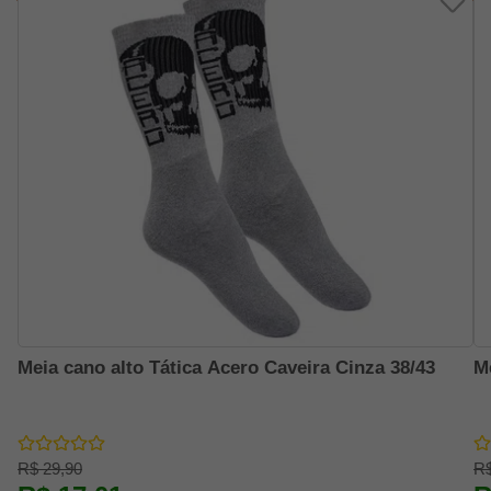
Meia cano alto Tática Acero Caveira Cinza 38/43
M
R$ 29,90
R$