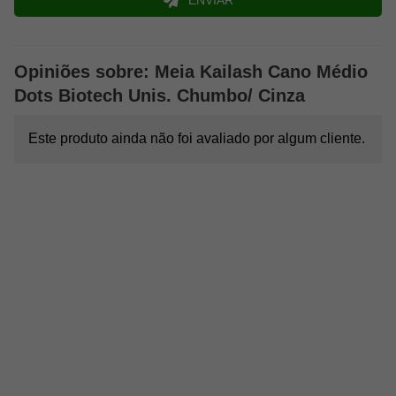
Mais conforto, mais segurança e mais performance para sua
jornada.
Características:
Opiniões sobre: Meia Kailash Cano Médio
Dots Biotech Unis. Chumbo/ Cinza
Material: Poliamida, Poliéster, e Elastano
Anti Bolha
Sem costura (invisível)
Este produto ainda não foi avaliado por algum cliente.