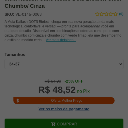
Chumbo/ Cinza
SKU:
VE-0145-0063
(0)
A Meia Kailash DOTS Biotech chega em sua nova geração ainda mais
tecnológica, confortável e versátil — pronta para acompanhar você em
qualquer desafio. Disponível em combinações modernas como preto com
cinza, chumbo com cinza e chumbo com verde limão, ela une desempenho
e estilo na medida certa.
Ver mais detalhes...
Tamanhos
R$ 64,90
-25% OFF
R$ 48,52
no Pix
Oferta Melhor Preço
Ver os meios de pagamento
COMPRAR