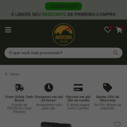
CLIQUE AQUI
E LIBERE SEU
DESCONTO
DE PRIMEIRA COMPRA
0
0
Pesquisar
Meias
Frete Grátis Todo
Enviamos em até
Parcele em até
Ganhe 10% de
Brasil
24 horas*
18x no cartão
Desconto
À partir de
Acompanhe tudo
E ainda pague
No PIX, Boleto ou
Co
R$199,00 (Veja
pelo site.
com 2 cartões
Depósito.
Regras)