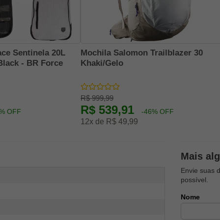
ce Sentinela 20L
Mochila Salomon Trailblazer 30
Black - BR Force
Khaki/Gelo
R$ 999,99
R$ 539,91
5% OFF
-46% OFF
12x de R$ 49,99
Mais al
Envie suas 
possível.
Nome