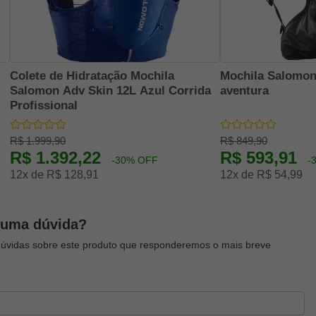
Colete de Hidratação Mochila
Mochila Salomon
Salomon Adv Skin 12L Azul Corrida
aventura
Profissional
R$ 1.999,90
R$ 849,90
R$ 1.392,22
R$ 593,91
-30% OFF
-
12x de R$ 128,91
12x de R$ 54,99
guma dúvida?
dúvidas sobre este produto que responderemos o mais breve