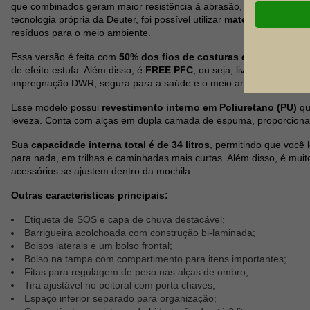
que combinados geram maior resistência à abrasão, a rasgos e pos
tecnologia própria da Deuter, foi possível utilizar
materiais reciclad
resíduos para o meio ambiente.
Essa versão é feita com
50% dos fios de costuras em materiais r
de efeito estufa. Além disso, é
FREE PFC
, ou seja, livre de produto
impregnação DWR, segura para a saúde e o meio ambiente.
Esse modelo possui
revestimento interno em Poliuretano (PU)
qu
leveza. Conta com alças em dupla camada de espuma, proporcion
Sua
capacidade interna total é de 34 litros
, permitindo que você
para nada, em trilhas e caminhadas mais curtas. Além disso, é muito
acessórios se ajustem dentro da mochila.
Outras caracteristicas principais:
Etiqueta de SOS e capa de chuva destacável;
Barrigueira acolchoada com construção bi-laminada;
Bolsos laterais e um bolso frontal;
Bolso na tampa com compartimento para itens importantes;
Fitas para regulagem de peso nas alças de ombro;
Tira ajustável no peitoral com porta chaves;
Espaço inferior separado para organização;