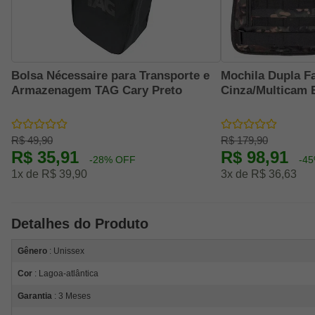
Bolsa Nécessaire para Transporte e
Mochila Dupla Fa
Armazenagem TAG Cary Preto
Cinza/Multicam 
R$ 49,90
R$ 179,90
R$ 35,91
R$ 98,91
-28% OFF
-4
1x de R$ 39,90
3x de R$ 36,63
Detalhes do Produto
Gênero
: Unissex
Cor
: Lagoa-atlântica
Garantia
: 3 Meses