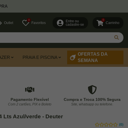
PRA
0
0
Entre ou
Outlet
Favoritos
Carrinho
cadastre-se
OFERTAS DA
AZER
PRAIA E PISCINA
SEMANA
Pagamento Flexível
Compra e Troca 100% Segura
Com 2 cartões, PIX e Boleto
Site, whatsapp ou telefone.
4 Lts Azul/verde - Deuter
(0)