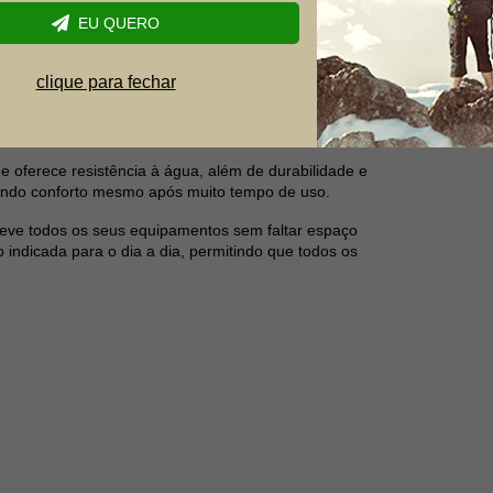
síveis danos esporádicos. Além disso, com a
EU QUERO
os
na construção dessa mochila, garantindo menos
clique para fechar
eciclados
, reduzindo em 12% a emissão de gases
s químicos per e polifluorados, utilizamos
e oferece resistência à água, além de durabilidade e
ando conforto mesmo após muito tempo de uso.
 leve todos os seus equipamentos sem faltar espaço
 indicada para o dia a dia, permitindo que todos os