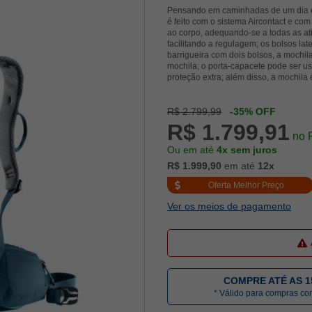
Pensando em caminhadas de um dia e a
é feito com o sistema Aircontact e com
ao corpo, adequando-se a todas as ativi
facilitando a regulagem; os bolsos lat
barrigueira com dois bolsos, a mochi
mochila; o porta-capacete pode ser u
proteção extra; além disso, a mochila
R$ 2.799,99
-35% OFF
R$ 1.799,91
no 
Ou em até
4x sem juros
R$ 1.999,90
em até
12x
Oferta Melhor Preço
Ver os meios de pagamento
COMPRE ATÉ AS 1
* Válido para compras c