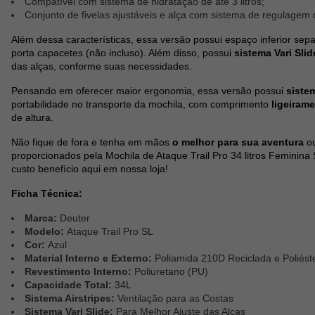
Compatível com sistema de hidratação de até 3 litros;
Conjunto de fivelas ajustáveis e alça com sistema de regulagem 
Além dessa características, essa versão possui espaço inferior sep
porta capacetes (não incluso). Além disso, possui
sistema Vari Slid
das alças, conforme suas necessidades.
Pensando em oferecer maior ergonomia, essa versão possui
siste
portabilidade no transporte da mochila, com comprimento
ligeiram
de altura.
Não fique de fora e tenha em mãos
o melhor para sua aventura
o
proporcionados pela Mochila de Ataque Trail Pro 34 litros Feminina
custo benefício aqui em nossa loja!
Ficha Técnica:
Marca:
Deuter
Modelo:
Ataque Trail Pro SL
Cor:
Azul
Material Interno e Externo:
Poliamida 210D Reciclada e Poliés
Revestimento Interno:
Poliuretano (PU)
Capacidade Total:
34L
Sistema Airstripes:
Ventilação para as Costas
Sistema Vari Slide:
Para Melhor Ajuste das Alças