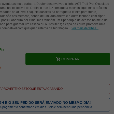
venturas mais curtas, a Deuter desenvolveu a linha ACT Trail Pro. O costado
 uma haste flexível de Derlin, o que faz com que a mochila fique mais próxima
dades ao ar livre. O ajuste das fitas da barrigueira é feito para frente,
erais são assimétricos, sendo de um lado aberto e o outro fechado com zíper;
la possui abertura por cima, mas também um zíper duplo de acesso no meio da
sado para guardar um casaco ou outros itens; a capa de chuva promove uma
 é compatível com qualquer sistema de hidratação.
Ver mais detalhes...
Pix
COMPRAR
APROVEITE! O ESTOQUE ESTÁ ACABANDO
5H E O SEU PEDIDO SERÁ ENVIADO NO MESMO DIA!
om pagamento confirmado em dias úteis e sem nenhuma pendência.