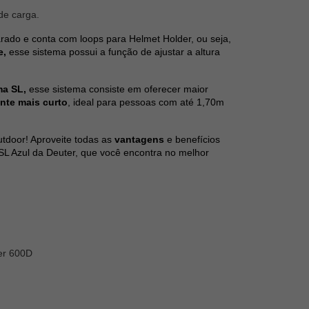
de carga.
arado e conta com loops para Helmet Holder, ou seja,
e,
esse sistema possui a função de ajustar a altura
ma SL,
esse sistema consiste em oferecer maior
ente mais curto
, ideal para pessoas com até 1,70m
utdoor! Aproveite todas as
vantagens
e benefícios
 SL Azul da Deuter, que você encontra no melhor
ter 600D