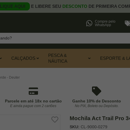
LIQUE AQUI
E LIBERE SEU
DESCONTO
DE PRIMEIRA COM
Compre pelo
WhatsApp
PESCA &
CALÇADOS
ESPORTE & L
NÁUTICA
erde - Deuter
Parcele em até 18x no cartão
Ganhe 10% de Desconto
E ainda pague com 2 cartões
No PIX, Boleto ou Depósito.
Mochila Act Trail Pro 3
SKU:
CL-9000-0279