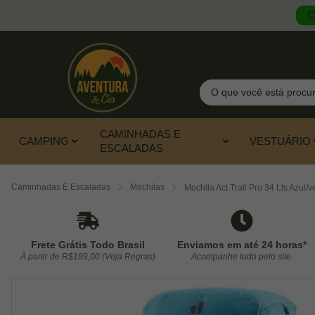
C
Pesquisar
CAMINHADAS E
CAMPING
VESTUÁRIO
ESCALADAS
Caminhadas E Escaladas
Mochilas
Mochila Act Trail Pro 34 Lts Azul/v
Frete Grátis Todo Brasil
Enviamos em até 24 horas*
À partir de R$199,00 (Veja Regras)
Acompanhe tudo pelo site.