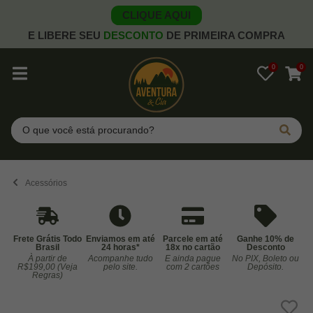
CLIQUE AQUI
E LIBERE SEU
DESCONTO
DE PRIMEIRA COMPRA
0
0
Pesquisar
Acessórios
Frete Grátis Todo
Enviamos em até
Parcele em até
Ganhe 10% de
Brasil
24 horas*
18x no cartão
Desconto
À partir de
Acompanhe tudo
E ainda pague
No PIX, Boleto ou
Co
R$199,00 (Veja
pelo site.
com 2 cartões
Depósito.
Regras)