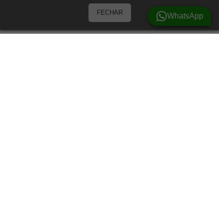
FECHAR
WhatsApp
Barracas
Barracas para 3 Pessoas
Barracas para 4 pessoas