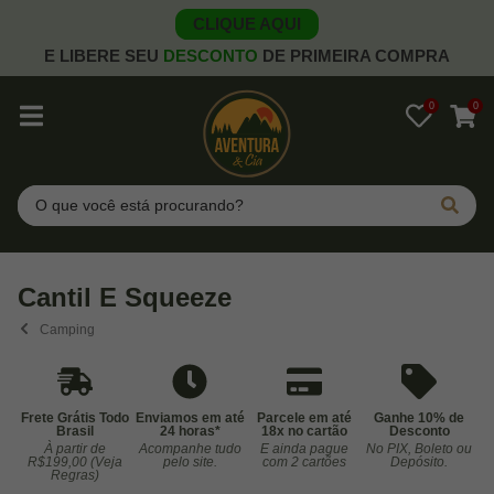
CLIQUE AQUI
E LIBERE SEU
DESCONTO
DE PRIMEIRA COMPRA
0
0
Pesquisar
Cantil E Squeeze
Camping
Frete Grátis Todo
Enviamos em até
Parcele em até
Ganhe 10% de
Brasil
24 horas*
18x no cartão
Desconto
À partir de
Acompanhe tudo
E ainda pague
No PIX, Boleto ou
Co
R$199,00 (Veja
pelo site.
com 2 cartões
Depósito.
Regras)