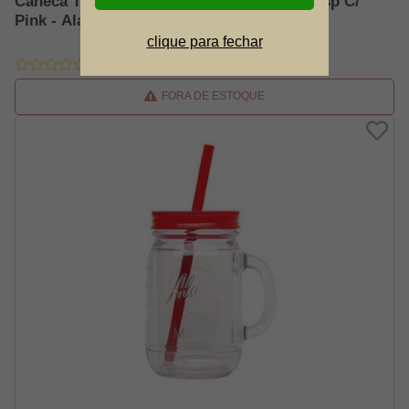
Caneca Termica Classic Mason 0.473l Transp C/
Pink - Aladdin
clique para fechar
FORA DE ESTOQUE