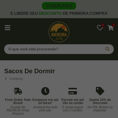
CLIQUE AQUI
E LIBERE SEU
DESCONTO
DE PRIMEIRA COMPRA
0
0
Pesquisar
Sacos De Dormir
Camping
Frete Grátis Todo
Enviamos em até
Parcele em até
Ganhe 10% de
Brasil
24 horas*
18x no cartão
Desconto
À partir de
Acompanhe tudo
E ainda pague
No PIX, Boleto ou
Co
R$199,00 (Veja
pelo site.
com 2 cartões
Depósito.
Regras)