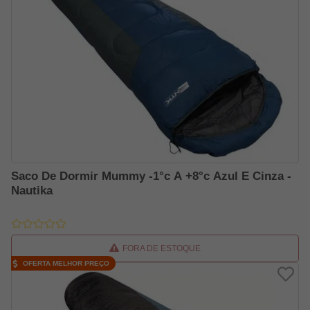
Saco De Dormir Mummy -1°c A +8°c Azul E Cinza -
Nautika
FORA DE ESTOQUE
OFERTA MELHOR PREÇO