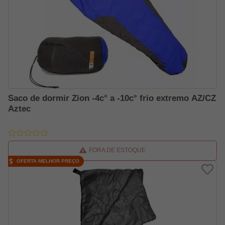
Saco de dormir Zion -4c° a -10c° frio extremo AZ/CZ
Aztec
FORA DE ESTOQUE
OFERTA MELHOR PREÇO