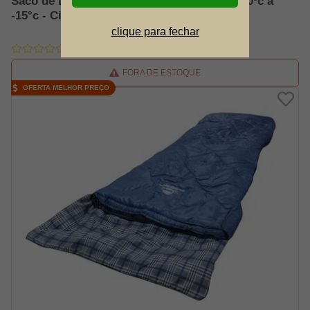
Saco de Dormir Deuter New Exosphere SL 0ºc a
-15°c - Cinza
clique para fechar
FORA DE ESTOQUE
OFERTA MELHOR PREÇO