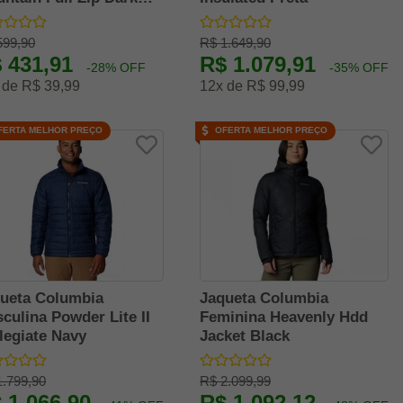
ntain/Coll
599,90
R$ 1.649,90
 431,91
R$ 1.079,91
-28% OFF
-35% OFF
 de R$ 39,99
12x de R$ 99,99
FERTA MELHOR PREÇO
OFERTA MELHOR PREÇO
ueta Columbia
Jaqueta Columbia
culina Powder Lite II
Feminina Heavenly Hdd
legiate Navy
Jacket Black
1.799,90
R$ 2.099,99
 1.066,90
R$ 1.092,12