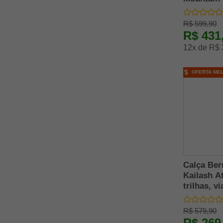
Solo
R$ 599,90
Swiss Arms
R$ 431
TAG TACTICAL AIRGUNS
12x de R$ 
Taitus
Tecsul
OFERTA ME
The North Face
Tramontina
Treme Terra
Vento
Vicsa Safety
Calça Be
Kailash A
trilhas, v
a dia
R$ 579,90
R$ 269