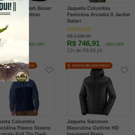
 4 Cuecas Mash Boxer
Jaqueta Columbia
 Algodão Cotton
Feminina Arcadia II Jacket
ginal
Safari
109,90
R$ 1.099,90
 80,91
R$ 746,91
-26% OFF
-32% OFF
de R$ 44,95
12x de R$ 69,16
FERTA MELHOR PREÇO
OFERTA MELHOR PREÇO
ueta Columbia
Jaqueta Salomon
culina Fleece Steens
Masculina Outline HD
ntain Full Zip Dark
Insulated Preta