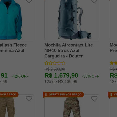
ailash Fleece
Mochila Aircontact Lite
Moc
minina Azul
40+10 litros Azul
Pre
Cargueira - Deuter
R$ 2.699,90
R$ 
,91
R$ 1.679,90
R$
-42% OFF
-38% OFF
2,49
12x de R$ 139,99
12x
LHOR PREÇO
OFERTA MELHOR PREÇO
O