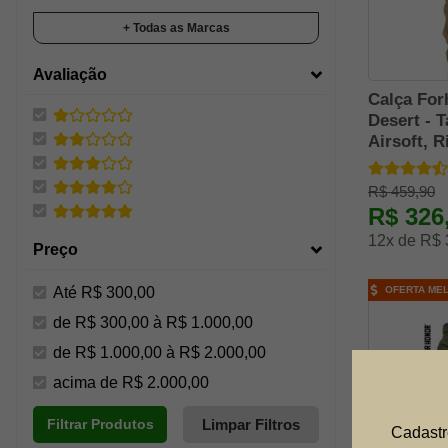
Cardume Adventure
+ Todas as Marcas
Claupa Militar
Avaliação
Coleman
Calça For
Combat
Desert - Ta
Cressi
Airsoft, R
Dacs
R$ 459,90
Deuter
R$ 326
Echolife
12x de R$ 
Preço
Evo Tactical
Forhonor
Até R$ 300,00
OFERTA ME
Fxr Army And Tactical
de R$ 300,00 à R$ 1.000,00
Guartelá
de R$ 1.000,00 à R$ 2.000,00
Guepardo
acima de R$ 2.000,00
Hard Adventure
Limpar Filtros
Filtrar Produtos
Cadastr
Invictus Tactical