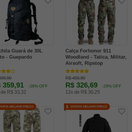
hila Guará de 30L
Calça Forhonor 911
to - Guepardo
Woodland - Tatica, Militar,
Airsoft, Ripstop
499,90
R$ 459,90
 359,91
R$ 326,69
-28% OFF
-29% OFF
 de R$ 33,32
12x de R$ 30,25
FERTA MELHOR PREÇO
OFERTA MELHOR PREÇO