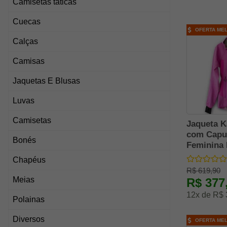
Camisetas táticas
Cuecas
OFERTA ME
Calças
Camisas
Jaquetas E Blusas
Luvas
Camisetas
Jaqueta K
com Capu
Bonés
Feminina
Chapéus
R$ 619,90
Meias
R$ 377
12x de R$ 
Polainas
Diversos
OFERTA ME