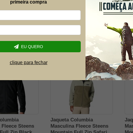
primeira compra
Masculina
Bermuda Masculina
Kit
1 Olive Drab -
Combat 311 Desert -
Box
Forhonor
Ori
R$ 299,90
R$ 
,91
R$ 197,91
R$
-34% OFF
-34% OFF
EU QUERO
1,41
7x de R$ 31,41
2x 
clique para fechar
LHOR PREÇO
OFERTA MELHOR PREÇO
O
Columbia
Jaqueta Columbia
Jaq
 Fleece Steens
Masculina Fleece Steens
Mas
Full Zip Black
Mountain Full Zip Safari/
Mou