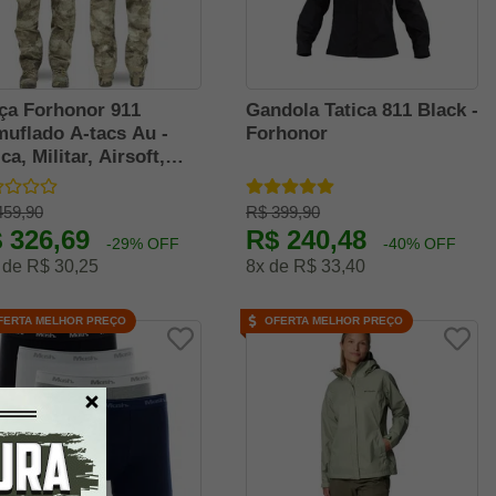
ça Forhonor 911
Gandola Tatica 811 Black -
uflado A-tacs Au -
Forhonor
ica, Militar, Airsoft,
stop
459,90
R$ 399,90
 326,69
R$ 240,48
-29% OFF
-40% OFF
 de R$ 30,25
8x de R$ 33,40
FERTA MELHOR PREÇO
OFERTA MELHOR PREÇO