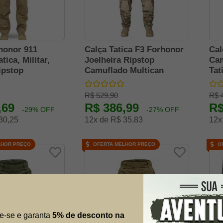
honor 911
Calça Tatica F3 Forhonor
Cal
tica, Militar,
Joelheira Ripstop
Cam
ipstop
Camuflado Multican
Tat
Rip
R$ 529,90
R$ 
,69
R$ 386,99
R$
-29% OFF
-27% OFF
30,25
12x de R$ 35,83
12x
LHOR PREÇO
OFERTA MELHOR PREÇO
O
e-se e garanta
5% de desconto na