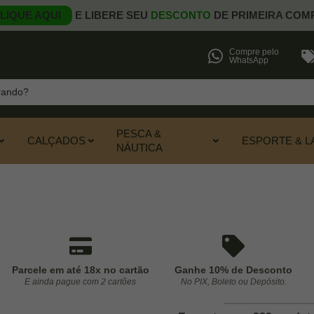
LIQUE AQUI
E LIBERE SEU
DESCONTO
DE PRIMEIRA COM
Compre pelo
WhatsApp
PESCA &
CALÇADOS
ESPORTE & L
NÁUTICA
Parcele em até 18x no cartão
Ganhe 10% de Desconto
E ainda pague com 2 cartões
No PIX, Boleto ou Depósito.