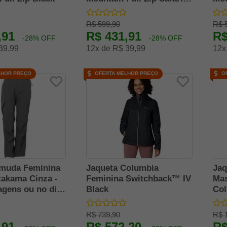
Stone Green
Mou
R$ 599,90
R$ 
,91
R$ 431,91
R$
-28% OFF
-28% OFF
39,99
12x de R$ 39,99
12x
LHOR PREÇO
OFERTA MELHOR PREÇO
O
rmuda Feminina
Jaqueta Columbia
Jaq
takama Cinza -
Feminina Switchback™ IV
Mas
iagens ou no dia
Black
Col
R$ 739,90
R$ 
,91
R$ 572,20
R$