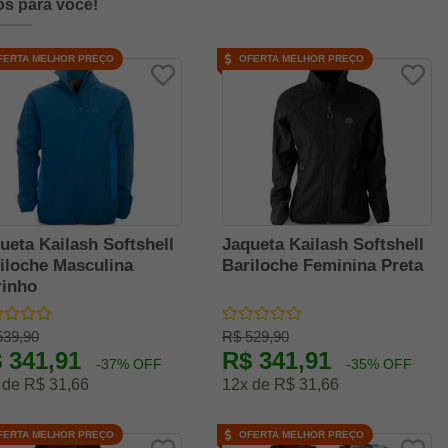
s para você!
FERTA MELHOR PREÇO
OFERTA MELHOR PREÇO
ueta Kailash Softshell
Jaqueta Kailash Softshell
iloche Masculina
Bariloche Feminina Preta
inho
539,90
R$ 529,90
 341,91
R$ 341,91
-37% OFF
-35% OFF
 de R$ 31,66
12x de R$ 31,66
FERTA MELHOR PREÇO
OFERTA MELHOR PREÇO