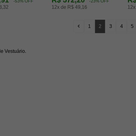
-53% OFF
-23% OFF
3,32
12x de R$ 49,16
12x
1
2
3
4
5
e Vestuário.