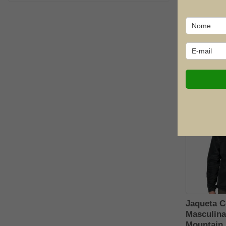
KAILASH
Bermuda 
Combat 31
Kalipso
Forhonor
MASH
MDC GROUP BRASIL S.A
R$ 299,90
R$ 197
Mec
7x de R$ 3
Mechanix
Milipol
OFERTA ME
Mor
Mormaii
Mug
Nautika
Pro-tsuri Sensei
Rossi
Jaqueta 
SALOMON
Masculina
Sea To Summit
Mountain 