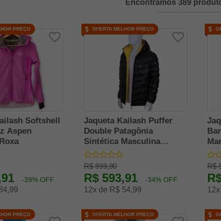
Encontramos 389 produto
LHOR PREÇO
OFERTA MELHOR PREÇO
O
ailash Softshell
Jaqueta Kailash Puffer
Jaq
z Aspen
Double Patagônia
Bar
 Roxa
Sintética Masculina
Mar
Preto/Amarelo
R$ 899,90
R$ 
,91
R$ 593,91
R$
-39% OFF
-34% OFF
34,99
12x de R$ 54,99
12x
LHOR PREÇO
OFERTA MELHOR PREÇO
O