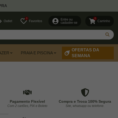
PRA
0
0
Entre ou
Outlet
Favoritos
Carrinho
cadastre-se
OFERTAS DA
AZER
PRAIA E PISCINA
SEMANA
Pagamento Flexível
Compra e Troca 100% Segura
Com 2 cartões, PIX e Boleto
Site, whatsapp ou telefone.